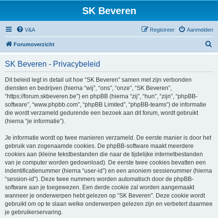
SK Beveren
V&A
Registreer
Aanmelden
Z
Forumoverzicht
o
SK Beveren - Privacybeleid
e
k
Dit beleid legt in detail uit hoe “SK Beveren” samen met zijn verbonden
diensten en bedrijven (hierna “wij”, “ons”, “onze”, “SK Beveren”,
“https://forum.skbeveren.be”) en phpBB (hierna “zij”, “hun”, “zijn”, “phpBB-
software”, “www.phpbb.com”, “phpBB Limited”, “phpBB-teams”) de informatie
die wordt verzameld gedurende een bezoek aan dit forum, wordt gebruikt
(hierna “je informatie”).
Je informatie wordt op twee manieren verzameld. De eerste manier is door het
gebruik van zogenaamde cookies. De phpBB-software maakt meerdere
cookies aan (kleine tekstbestanden die naar de tijdelijke internetbestanden
van je computer worden gedownload). De eerste twee cookies bevatten een
indentificatienummer (hierna “user-id”) en een anoniem sessienummer (hierna
“session-id”). Deze twee nummers worden automatisch door de phpBB-
software aan je toegewezen. Een derde cookie zal worden aangemaakt
wanneer je onderwerpen hebt gelezen op “SK Beveren”. Deze cookie wordt
gebruikt om op te slaan welke onderwerpen gelezen zijn en verbetert daarmee
je gebruikerservaring.