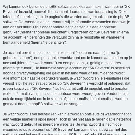
Wij kunnen ook buiten de phpBB-software cookies aanmaken wanneer je “SK
Beveren” bezoekt, hoewel dit document daarop niet van toepassing is. Deze
tekst heeft betrekking op de pagina’s die worden aangemaakt door de phpBB-
software. De tweede manier is waarin wij je informatie verzamelen door wat je
aan ons verstuurt. Dit is onder andere het plaatsen als een anonieme
gebruiker (hierna “anonieme berichten”), registreren op “SK Beveren” (hierna
“je account”) en berichten die verstuurd zijn na je registratie en wanneer je
bent aangemeld (hierna “je berichten”).
Je account bevat minstens een unieke identificeerbare naam (hierna “je
gebruikersnaam”), een persoonlijk wachtwoord om te kunnen aanmelden op je
account (hierna “je wachtwoord”) en een persoonlijk, geldig e-mailadres
(hierna “je e-mail”). Je informatie voor je account op “SK Beveren” is beveiligd
door de privacywetgeving die geldt in het land waar dit forum gehost wordt.
Alle informatie naast je gebruikersnaam, je wachtwoord en je e-mailadres die
vereist is bij het registratieproces op “SK Beveren” is verplicht of optioneel, dat
is een keuze van “SK Beveren”. Je hebt altijd zelf de mogelijkheid te bepalen
welke informatie van je account openbaar wordt weergegeven. Verder heb je
ook de mogelijkheid om in te stellen of je de e-mails die automatisch worden
gemaakt door de phpBB-software wil ontvangen.
Je wachtwoord is versleuteld (en kan niet worden ontsleuteld) waardoor het op
een veilige manier is opgeslagen. Toch is het niet aan te raden dat je hetzelfde
wachtwoord gebruikt op meerdere websites. Je wachtwoord is het middel
waarmee je op je account op “SK Beveren” kan aanmelden, bewaar het dus
veilig en geef het nooit aan iemand van SK Beveren”, phpBB of een andere