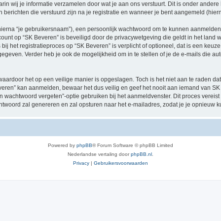
n wij je informatie verzamelen door wat je aan ons verstuurt. Dit is onder ander
n berichten die verstuurd zijn na je registratie en wanneer je bent aangemeld (hiern
hierna “je gebruikersnaam”), een persoonlijk wachtwoord om te kunnen aanmelden o
ccount op “SK Beveren” is beveiligd door de privacywetgeving die geldt in het land w
ij het registratieproces op “SK Beveren” is verplicht of optioneel, dat is een keuze
egeven. Verder heb je ook de mogelijkheid om in te stellen of je de e-mails die 
waardoor het op een veilige manier is opgeslagen. Toch is het niet aan te raden d
eren” kan aanmelden, bewaar het dus veilig en geef het nooit aan iemand van SK B
jn wachtwoord vergeten”-optie gebruiken bij het aanmeldvenster. Dit proces vereist
woord zal genereren en zal opsturen naar het e-mailadres, zodat je je opnieuw 
Powered by
phpBB
® Forum Software © phpBB Limited
Nederlandse vertaling door
phpBB.nl
.
Privacy
|
Gebruikersvoorwaarden