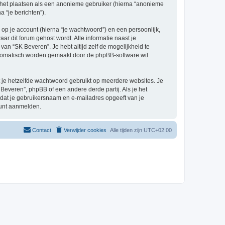
e het plaatsen als een anonieme gebruiker (hierna “anonieme
a “je berichten”).
p je account (hierna “je wachtwoord”) en een persoonlijk,
aar dit forum gehost wordt. Alle informatie naast je
 van “SK Beveren”. Je hebt altijd zelf de mogelijkheid te
automatisch worden gemaakt door de phpBB-software wil
at je hetzelfde wachtwoord gebruikt op meerdere websites. Je
everen”, phpBB of een andere derde partij. Als je het
 dat je gebruikersnaam en e-mailadres opgeeft van je
kunt aanmelden.
Contact
Verwijder cookies
Alle tijden zijn
UTC+02:00