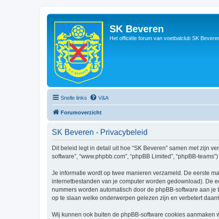
SK Beveren
Het officiële forum van voetbalclub SK Bevere
Snelle links
V&A
Forumoverzicht
SK Beveren - Privacybeleid
Dit beleid legt in detail uit hoe “SK Beveren” samen met zijn ve
software”, “www.phpbb.com”, “phpBB Limited”, “phpBB-teams”) d
Je informatie wordt op twee manieren verzameld. De eerste ma
internetbestanden van je computer worden gedownload). De eer
nummers worden automatisch door de phpBB-software aan je 
op te slaan welke onderwerpen gelezen zijn en verbetert daarm
Wij kunnen ook buiten de phpBB-software cookies aanmaken wan