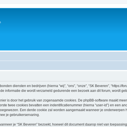
n
rbonden diensten en bedrijven (hierna “wij”, “ons”, “onze”, “SK Beveren”, “https://fo
e informatie die wordt verzameld gedurende een bezoek aan dit forum, wordt gebrui
nier is door het gebruik van zogenaamde cookies. De phpBB-software maakt meerde
ste twee cookies bevatten een indentificatienummer (hierna “user-id”) en een an
toegewezen. Een derde cookie zal worden aangemaakt wanneer je onderwerpen he
ee je gebruikerservaring.
neer je “SK Beveren” bezoekt, hoewel dit document daarop niet van toepassing i