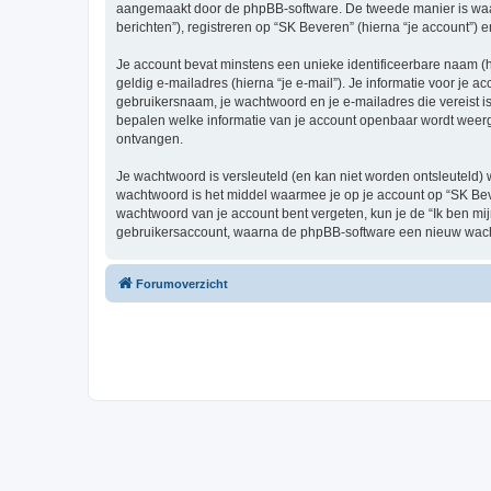
aangemaakt door de phpBB-software. De tweede manier is waari
berichten”), registreren op “SK Beveren” (hierna “je account”) e
Je account bevat minstens een unieke identificeerbare naam (
geldig e-mailadres (hierna “je e-mail”). Je informatie voor je a
gebruikersnaam, je wachtwoord en je e-mailadres die vereist is b
bepalen welke informatie van je account openbaar wordt weerg
ontvangen.
Je wachtwoord is versleuteld (en kan niet worden ontsleuteld) 
wachtwoord is het middel waarmee je op je account op “SK Bev
wachtwoord van je account bent vergeten, kun je de “Ik ben mi
gebruikersaccount, waarna de phpBB-software een nieuw wacht
Forumoverzicht