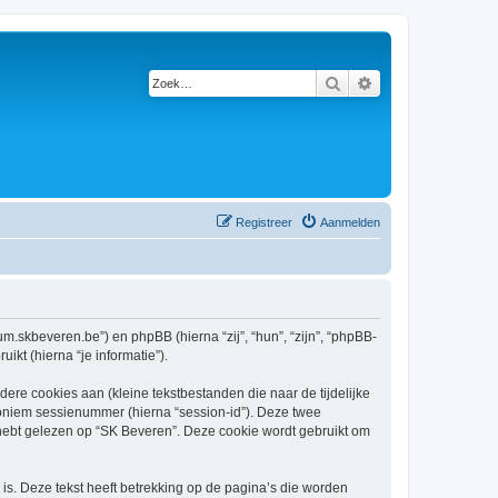
Zoek
Uitgebreid zoeken
Registreer
Aanmelden
rum.skbeveren.be”) en phpBB (hierna “zij”, “hun”, “zijn”, “phpBB-
kt (hierna “je informatie”).
re cookies aan (kleine tekstbestanden die naar de tijdelijke
oniem sessienummer (hierna “session-id”). Deze twee
bt gelezen op “SK Beveren”. Deze cookie wordt gebruikt om
s. Deze tekst heeft betrekking op de pagina’s die worden