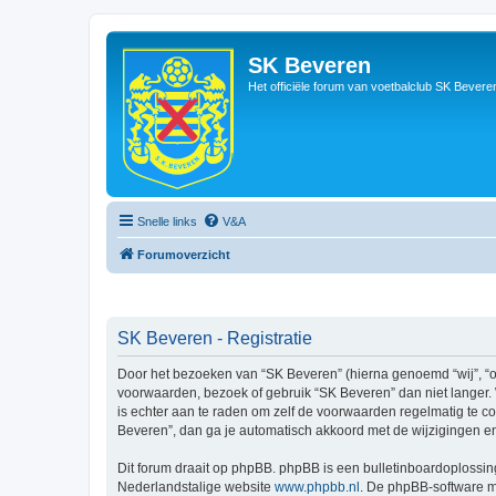
SK Beveren
Het officiële forum van voetbalclub SK Bevere
Snelle links
V&A
Forumoverzicht
SK Beveren - Registratie
Door het bezoeken van “SK Beveren” (hierna genoemd “wij”, “on
voorwaarden, bezoek of gebruik “SK Beveren” dan niet langer. 
is echter aan te raden om zelf de voorwaarden regelmatig te co
Beveren”, dan ga je automatisch akkoord met de wijzigingen e
Dit forum draait op phpBB. phpBB is een bulletinboardoplossing
Nederlandstalige website
www.phpbb.nl
. De phpBB-software ma