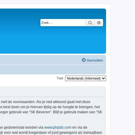
Zoek
Uitgebreid zoeken
Aanmelden
Taal:
d met de voorwaarden. Als je niet akkoord gaat met deze
 best doen om je hiervan tijdig op de hoogte te brengen, het
anger gebruik van “SK Beveren”. Blijf je gebruik maken van “SK
 kan gedownload worden via
www.phpbb.com
en via de
k voor wat wordt toegestaan of juist geweigerd als toelaatbare