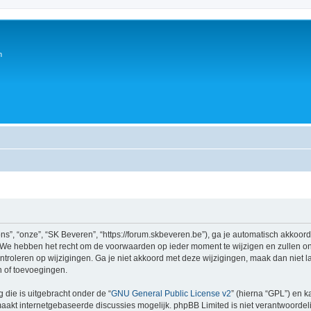
n
s”, “onze”, “SK Beveren”, “https://forum.skbeveren.be”), ga je automatisch akkoor
We hebben het recht om de voorwaarden op ieder moment te wijzigen en zullen ons
ntroleren op wijzigingen. Ga je niet akkoord met deze wijzigingen, maak dan niet l
n of toevoegingen.
 die is uitgebracht onder de “
GNU General Public License v2
” (hierna “GPL”) en
akt internetgebaseerde discussies mogelijk. phpBB Limited is niet verantwoordelij