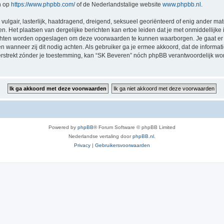
n op
https://www.phpbb.com/
of de Nederlandstalige website
www.phpbb.nl
.
vulgair, lasterlijk, haatdragend, dreigend, seksueel georiënteerd of enig ander mat
n. Het plaatsen van dergelijke berichten kan ertoe leiden dat je met onmiddellijk
richten worden opgeslagen om deze voorwaarden te kunnen waarborgen. Je gaat er 
sen wanneer zij dit nodig achten. Als gebruiker ga je ermee akkoord, dat de informat
verstrekt zónder je toestemming, kan “SK Beveren” nóch phpBB verantwoordelijk w
Powered by
phpBB
® Forum Software © phpBB Limited
Nederlandse vertaling door
phpBB.nl
.
Privacy
|
Gebruikersvoorwaarden