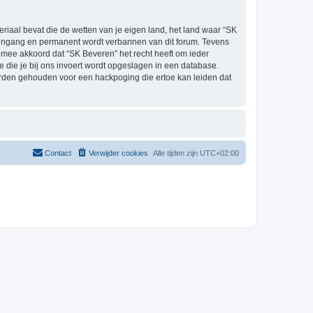
eriaal bevat die de wetten van je eigen land, het land waar “SK
e ingang en permanent wordt verbannen van dit forum. Tevens
mee akkoord dat “SK Beveren” het recht heeft om ieder
ie die je bij ons invoert wordt opgeslagen in een database.
orden gehouden voor een hackpoging die ertoe kan leiden dat
Contact
Verwijder cookies
Alle tijden zijn
UTC+02:00