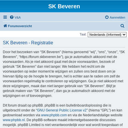
SK Beveren
V&A
Aanmelden
Z
Forumoverzicht
o
Taal:
e
SK Beveren - Registratie
k
Door het bezoeken van “SK Beveren” (hierna genoemd “wij”, “ons”, “onze”, “SK
Beveren”, “https://forum.skbeveren.be”), ga je automatisch akkoord met de
voorwaarden. Als je niet akkoord gaat met deze voorwaarden, bezoek of
gebruik “SK Beveren” dan niet langer. We hebben het recht om de
voorwaarden op ieder moment te wijzigen en zullen ons best doen om je
hiervan tijdig op de hoogte te brengen, het is echter aan te raden om zelf de
voorwaarden regelmatig te controleren op wijzigingen. Ga je niet akkoord met
deze wijzigingen, maak dan niet langer gebruik van “SK Beveren”. Blijf je
gebruik maken van “SK Beveren”, dan ga je automatisch akkoord met de
wijzigingen en of toevoegingen.
Dit forum draait op phpBB. phpBB is een bulletinboardoplossing die is
uitgebracht onder de “
GNU General Public License v2
” (hierna “GPL”) en kan
gedownload worden via
www.phpbb.com
en via de Nederlandstalige website
www.phpbb.nl
. De phpBB-software maakt internetgebaseerde discussies
mogelijk. phpBB Limited is niet verantwoordelijk voor wat wordt toegestaan of