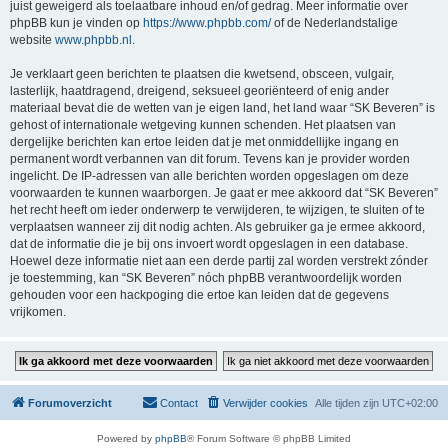
juist geweigerd als toelaatbare inhoud en/of gedrag. Meer informatie over
phpBB kun je vinden op
https://www.phpbb.com/
of de Nederlandstalige
website
www.phpbb.nl
.
Je verklaart geen berichten te plaatsen die kwetsend, obsceen, vulgair,
lasterlijk, haatdragend, dreigend, seksueel georiënteerd of enig ander
materiaal bevat die de wetten van je eigen land, het land waar “SK Beveren” is
gehost of internationale wetgeving kunnen schenden. Het plaatsen van
dergelijke berichten kan ertoe leiden dat je met onmiddellijke ingang en
permanent wordt verbannen van dit forum. Tevens kan je provider worden
ingelicht. De IP-adressen van alle berichten worden opgeslagen om deze
voorwaarden te kunnen waarborgen. Je gaat er mee akkoord dat “SK Beveren”
het recht heeft om ieder onderwerp te verwijderen, te wijzigen, te sluiten of te
verplaatsen wanneer zij dit nodig achten. Als gebruiker ga je ermee akkoord,
dat de informatie die je bij ons invoert wordt opgeslagen in een database.
Hoewel deze informatie niet aan een derde partij zal worden verstrekt zónder
je toestemming, kan “SK Beveren” nóch phpBB verantwoordelijk worden
gehouden voor een hackpoging die ertoe kan leiden dat de gegevens
vrijkomen.
Forumoverzicht
Contact
Verwijder cookies
Alle tijden zijn
UTC+02:00
Powered by
phpBB
® Forum Software © phpBB Limited