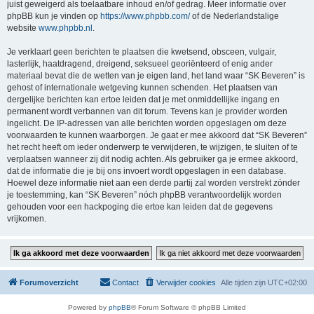
juist geweigerd als toelaatbare inhoud en/of gedrag. Meer informatie over
phpBB kun je vinden op
https://www.phpbb.com/
of de Nederlandstalige
website
www.phpbb.nl
.
Je verklaart geen berichten te plaatsen die kwetsend, obsceen, vulgair,
lasterlijk, haatdragend, dreigend, seksueel georiënteerd of enig ander
materiaal bevat die de wetten van je eigen land, het land waar “SK Beveren” is
gehost of internationale wetgeving kunnen schenden. Het plaatsen van
dergelijke berichten kan ertoe leiden dat je met onmiddellijke ingang en
permanent wordt verbannen van dit forum. Tevens kan je provider worden
ingelicht. De IP-adressen van alle berichten worden opgeslagen om deze
voorwaarden te kunnen waarborgen. Je gaat er mee akkoord dat “SK Beveren”
het recht heeft om ieder onderwerp te verwijderen, te wijzigen, te sluiten of te
verplaatsen wanneer zij dit nodig achten. Als gebruiker ga je ermee akkoord,
dat de informatie die je bij ons invoert wordt opgeslagen in een database.
Hoewel deze informatie niet aan een derde partij zal worden verstrekt zónder
je toestemming, kan “SK Beveren” nóch phpBB verantwoordelijk worden
gehouden voor een hackpoging die ertoe kan leiden dat de gegevens
vrijkomen.
Forumoverzicht
Contact
Verwijder cookies
Alle tijden zijn
UTC+02:00
Powered by
phpBB
® Forum Software © phpBB Limited