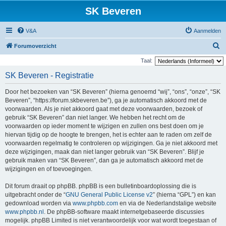
SK Beveren
V&A
Aanmelden
Z
Forumoverzicht
o
Taal:
e
SK Beveren - Registratie
k
Door het bezoeken van “SK Beveren” (hierna genoemd “wij”, “ons”, “onze”, “SK
Beveren”, “https://forum.skbeveren.be”), ga je automatisch akkoord met de
voorwaarden. Als je niet akkoord gaat met deze voorwaarden, bezoek of
gebruik “SK Beveren” dan niet langer. We hebben het recht om de
voorwaarden op ieder moment te wijzigen en zullen ons best doen om je
hiervan tijdig op de hoogte te brengen, het is echter aan te raden om zelf de
voorwaarden regelmatig te controleren op wijzigingen. Ga je niet akkoord met
deze wijzigingen, maak dan niet langer gebruik van “SK Beveren”. Blijf je
gebruik maken van “SK Beveren”, dan ga je automatisch akkoord met de
wijzigingen en of toevoegingen.
Dit forum draait op phpBB. phpBB is een bulletinboardoplossing die is
uitgebracht onder de “
GNU General Public License v2
” (hierna “GPL”) en kan
gedownload worden via
www.phpbb.com
en via de Nederlandstalige website
www.phpbb.nl
. De phpBB-software maakt internetgebaseerde discussies
mogelijk. phpBB Limited is niet verantwoordelijk voor wat wordt toegestaan of