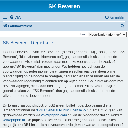
SK Beveren
V&A
Aanmelden
Z
Forumoverzicht
o
Taal:
e
SK Beveren - Registratie
k
Door het bezoeken van “SK Beveren” (hierna genoemd “wij”, “ons”, “onze”, “SK
Beveren”, “https://forum.skbeveren.be”), ga je automatisch akkoord met de
voorwaarden. Als je niet akkoord gaat met deze voorwaarden, bezoek of
gebruik “SK Beveren” dan niet langer. We hebben het recht om de
voorwaarden op ieder moment te wijzigen en zullen ons best doen om je
hiervan tijdig op de hoogte te brengen, het is echter aan te raden om zelf de
voorwaarden regelmatig te controleren op wijzigingen. Ga je niet akkoord met
deze wijzigingen, maak dan niet langer gebruik van “SK Beveren”. Blijf je
gebruik maken van “SK Beveren”, dan ga je automatisch akkoord met de
wijzigingen en of toevoegingen.
Dit forum draait op phpBB. phpBB is een bulletinboardoplossing die is
uitgebracht onder de “
GNU General Public License v2
” (hierna “GPL”) en kan
gedownload worden via
www.phpbb.com
en via de Nederlandstalige website
www.phpbb.nl
. De phpBB-software maakt internetgebaseerde discussies
mogelijk. phpBB Limited is niet verantwoordelijk voor wat wordt toegestaan of