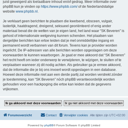
juist geweigerd als toelaatbare inhoud en/of gedrag. Meer informatie over
phpBB kun je vinden op
https://www.phpbb.com/
of de Nederlandstalige
website
www.phpbb.nl
.
Je verklaart geen berichten te plaatsen die kwetsend, obsceen, vulgair,
lasterlijk, haatdragend, dreigend, seksueel georiënteerd of enig ander
materiaal bevat die de wetten van je eigen land, het land waar “SK Beveren” is
gehost of internationale wetgeving kunnen schenden. Het plaatsen van
dergelijke berichten kan ertoe leiden dat je met onmiddellijke ingang en
permanent wordt verbannen van dit forum. Tevens kan je provider worden
ingelicht. De IP-adressen van alle berichten worden opgeslagen om deze
voorwaarden te kunnen waarborgen. Je gaat er mee akkoord dat “SK Beveren”
het recht heeft om ieder onderwerp te verwijderen, te wijzigen, te sluiten of te
verplaatsen wanneer zij dit nodig achten. Als gebruiker ga je ermee akkoord,
dat de informatie die je bij ons invoert wordt opgeslagen in een database.
Hoewel deze informatie niet aan een derde partij zal worden verstrekt zónder
je toestemming, kan “SK Beveren” nóch phpBB verantwoordelijk worden
gehouden voor een hackpoging die ertoe kan leiden dat de gegevens
vrijkomen.
Forumoverzicht
Contact
Verwijder cookies
Alle tijden zijn
UTC+02:00
Powered by
phpBB
® Forum Software © phpBB Limited