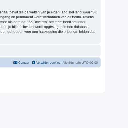
eriaal bevat die de wetten van je eigen land, het land waar “SK
e ingang en permanent wordt verbannen van dit forum. Tevens
mee akkoord dat “SK Beveren” het recht heeft om ieder
ie die je bij ons invoert wordt opgeslagen in een database.
orden gehouden voor een hackpoging die ertoe kan leiden dat
Contact
Verwijder cookies
Alle tijden zijn
UTC+02:00