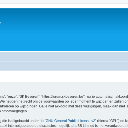
n
s”, “onze”, “SK Beveren”, “https://forum.skbeveren.be”), ga je automatisch akkoor
We hebben het recht om de voorwaarden op ieder moment te wijzigen en zullen ons
ntroleren op wijzigingen. Ga je niet akkoord met deze wijzigingen, maak dan niet l
n of toevoegingen.
 die is uitgebracht onder de “
GNU General Public License v2
” (hierna “GPL”) en
akt internetgebaseerde discussies mogelijk. phpBB Limited is niet verantwoordelij