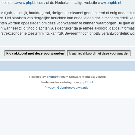
n op
https://www.phpbb.com/
of de Nederlandstalige website
www.phpbb.nl
.
vulgair, lasterlijk, haatdragend, dreigend, seksueel georiënteerd of enig ander mat
n. Het plaatsen van dergelijke berichten kan ertoe leiden dat je met onmiddellijk
richten worden opgeslagen om deze voorwaarden te kunnen waarborgen. Je gaat er 
sen wanneer zij dit nodig achten. Als gebruiker ga je ermee akkoord, dat de informat
verstrekt zónder je toestemming, kan “SK Beveren” nóch phpBB verantwoordelijk w
Powered by
phpBB
® Forum Software © phpBB Limited
Nederlandse vertaling door
phpBB.nl
.
Privacy
|
Gebruikersvoorwaarden