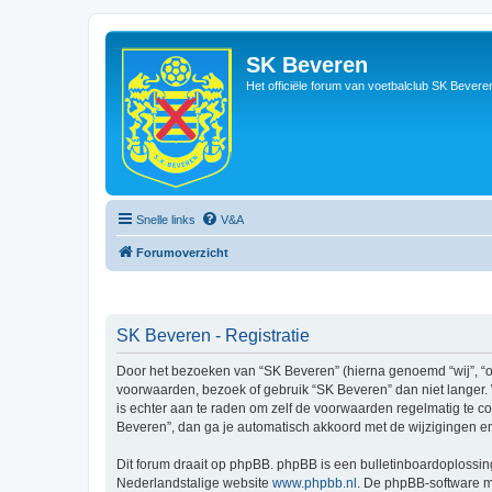
SK Beveren
Het officiële forum van voetbalclub SK Bevere
Snelle links
V&A
Forumoverzicht
SK Beveren - Registratie
Door het bezoeken van “SK Beveren” (hierna genoemd “wij”, “on
voorwaarden, bezoek of gebruik “SK Beveren” dan niet langer. 
is echter aan te raden om zelf de voorwaarden regelmatig te co
Beveren”, dan ga je automatisch akkoord met de wijzigingen e
Dit forum draait op phpBB. phpBB is een bulletinboardoplossing
Nederlandstalige website
www.phpbb.nl
. De phpBB-software ma