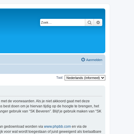
Zoek
Uitgebreid zoeken
Aanmelden
Taal:
d met de voorwaarden. Als je niet akkoord gaat met deze
 best doen om je hiervan tijdig op de hoogte te brengen, het
anger gebruik van “SK Beveren”. Blijf je gebruik maken van “SK
 kan gedownload worden via
www.phpbb.com
en via de
k voor wat wordt toegestaan of juist geweigerd als toelaatbare