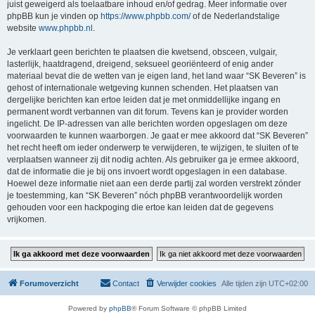
juist geweigerd als toelaatbare inhoud en/of gedrag. Meer informatie over
phpBB kun je vinden op
https://www.phpbb.com/
of de Nederlandstalige
website
www.phpbb.nl
.
Je verklaart geen berichten te plaatsen die kwetsend, obsceen, vulgair,
lasterlijk, haatdragend, dreigend, seksueel georiënteerd of enig ander
materiaal bevat die de wetten van je eigen land, het land waar “SK Beveren” is
gehost of internationale wetgeving kunnen schenden. Het plaatsen van
dergelijke berichten kan ertoe leiden dat je met onmiddellijke ingang en
permanent wordt verbannen van dit forum. Tevens kan je provider worden
ingelicht. De IP-adressen van alle berichten worden opgeslagen om deze
voorwaarden te kunnen waarborgen. Je gaat er mee akkoord dat “SK Beveren”
het recht heeft om ieder onderwerp te verwijderen, te wijzigen, te sluiten of te
verplaatsen wanneer zij dit nodig achten. Als gebruiker ga je ermee akkoord,
dat de informatie die je bij ons invoert wordt opgeslagen in een database.
Hoewel deze informatie niet aan een derde partij zal worden verstrekt zónder
je toestemming, kan “SK Beveren” nóch phpBB verantwoordelijk worden
gehouden voor een hackpoging die ertoe kan leiden dat de gegevens
vrijkomen.
Forumoverzicht
Contact
Verwijder cookies
Alle tijden zijn
UTC+02:00
Powered by
phpBB
® Forum Software © phpBB Limited