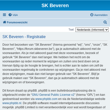
SK Beveren
V&A
Aanmelden
Z
Forumoverzicht
o
Taal:
e
SK Beveren - Registratie
k
Door het bezoeken van “SK Beveren” (hierna genoemd “wij”, “ons”, “onze”, “SK
Beveren”, “https://forum.skbeveren.be”), ga je automatisch akkoord met de
voorwaarden. Als je niet akkoord gaat met deze voorwaarden, bezoek of
gebruik “SK Beveren” dan niet langer. We hebben het recht om de
voorwaarden op ieder moment te wijzigen en zullen ons best doen om je
hiervan tijdig op de hoogte te brengen, het is echter aan te raden om zelf de
voorwaarden regelmatig te controleren op wijzigingen. Ga je niet akkoord met
deze wijzigingen, maak dan niet langer gebruik van “SK Beveren”. Blijf je
gebruik maken van “SK Beveren”, dan ga je automatisch akkoord met de
wijzigingen en of toevoegingen.
Dit forum draait op phpBB. phpBB is een bulletinboardoplossing die is
uitgebracht onder de “
GNU General Public License v2
” (hierna “GPL”) en kan
gedownload worden via
www.phpbb.com
en via de Nederlandstalige website
www.phpbb.nl
. De phpBB-software maakt internetgebaseerde discussies
mogelijk. phpBB Limited is niet verantwoordelijk voor wat wordt toegestaan of