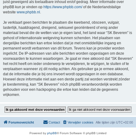
juist geweigerd als toelaatbare inhoud en/of gedrag. Meer informatie over
phpBB kun je vinden op
https://www.phpbb.com/
of de Nederlandstalige
website
www.phpbb.nl
.
Je verklaart geen berichten te plaatsen die kwetsend, obsceen, vulgair,
lasterlijk, haatdragend, dreigend, seksueel georiënteerd of enig ander
materiaal bevat die de wetten van je eigen land, het land waar “SK Beveren” is
gehost of internationale wetgeving kunnen schenden. Het plaatsen van
dergelijke berichten kan ertoe leiden dat je met onmiddellijke ingang en
permanent wordt verbannen van dit forum. Tevens kan je provider worden
ingelicht. De IP-adressen van alle berichten worden opgeslagen om deze
voorwaarden te kunnen waarborgen. Je gaat er mee akkoord dat “SK Beveren”
het recht heeft om ieder onderwerp te verwijderen, te wijzigen, te sluiten of te
verplaatsen wanneer zij dit nodig achten. Als gebruiker ga je ermee akkoord,
dat de informatie die je bij ons invoert wordt opgeslagen in een database.
Hoewel deze informatie niet aan een derde partij zal worden verstrekt zónder
je toestemming, kan “SK Beveren” nóch phpBB verantwoordelijk worden
gehouden voor een hackpoging die ertoe kan leiden dat de gegevens
vrijkomen.
Forumoverzicht
Contact
Verwijder cookies
Alle tijden zijn
UTC+02:00
Powered by
phpBB
® Forum Software © phpBB Limited