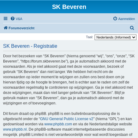
SK Beveren
V&A
Aanmelden
Z
Forumoverzicht
o
Taal:
e
SK Beveren - Registratie
k
Door het bezoeken van “SK Beveren” (hierna genoemd “wij”, “ons”, “onze”, “SK
Beveren”, “https://forum.skbeveren.be”), ga je automatisch akkoord met de
voorwaarden. Als je niet akkoord gaat met deze voorwaarden, bezoek of
gebruik “SK Beveren” dan niet langer. We hebben het recht om de
voorwaarden op ieder moment te wijzigen en zullen ons best doen om je
hiervan tijdig op de hoogte te brengen, het is echter aan te raden om zelf de
voorwaarden regelmatig te controleren op wijzigingen. Ga je niet akkoord met
deze wijzigingen, maak dan niet langer gebruik van “SK Beveren”. Blijf je
gebruik maken van “SK Beveren”, dan ga je automatisch akkoord met de
wijzigingen en of toevoegingen.
Dit forum draait op phpBB. phpBB is een bulletinboardoplossing die is
uitgebracht onder de “
GNU General Public License v2
” (hierna “GPL”) en kan
gedownload worden via
www.phpbb.com
en via de Nederlandstalige website
www.phpbb.nl
. De phpBB-software maakt internetgebaseerde discussies
mogelijk. phpBB Limited is niet verantwoordelijk voor wat wordt toegestaan of