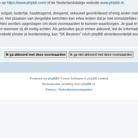
n op
https://www.phpbb.com/
of de Nederlandstalige website
www.phpbb.nl
.
vulgair, lasterlijk, haatdragend, dreigend, seksueel georiënteerd of enig ander mat
n. Het plaatsen van dergelijke berichten kan ertoe leiden dat je met onmiddellijk
richten worden opgeslagen om deze voorwaarden te kunnen waarborgen. Je gaat er 
sen wanneer zij dit nodig achten. Als gebruiker ga je ermee akkoord, dat de informat
verstrekt zónder je toestemming, kan “SK Beveren” nóch phpBB verantwoordelijk w
Powered by
phpBB
® Forum Software © phpBB Limited
Nederlandse vertaling door
phpBB.nl
.
Privacy
|
Gebruikersvoorwaarden