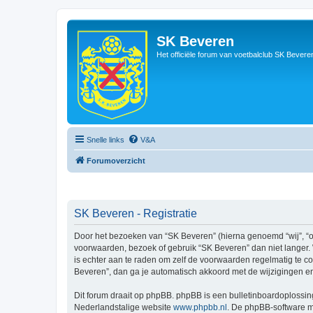
SK Beveren
Het officiële forum van voetbalclub SK Bevere
Snelle links
V&A
Forumoverzicht
SK Beveren - Registratie
Door het bezoeken van “SK Beveren” (hierna genoemd “wij”, “on
voorwaarden, bezoek of gebruik “SK Beveren” dan niet langer. 
is echter aan te raden om zelf de voorwaarden regelmatig te co
Beveren”, dan ga je automatisch akkoord met de wijzigingen e
Dit forum draait op phpBB. phpBB is een bulletinboardoplossing
Nederlandstalige website
www.phpbb.nl
. De phpBB-software ma