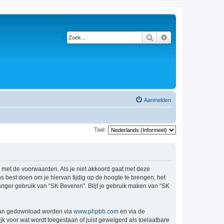
Zoek
Uitgebreid zoeken
Aanmelden
Taal:
d met de voorwaarden. Als je niet akkoord gaat met deze
 best doen om je hiervan tijdig op de hoogte te brengen, het
anger gebruik van “SK Beveren”. Blijf je gebruik maken van “SK
 kan gedownload worden via
www.phpbb.com
en via de
k voor wat wordt toegestaan of juist geweigerd als toelaatbare