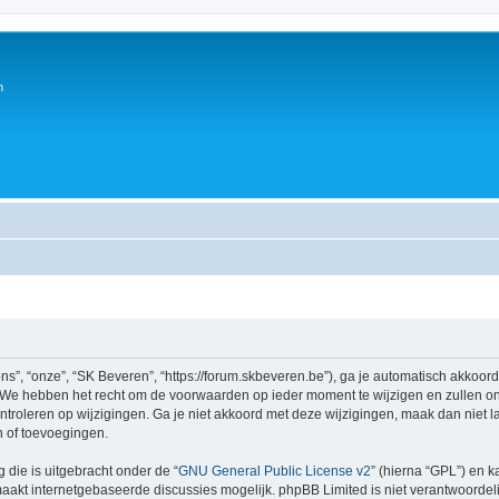
n
s”, “onze”, “SK Beveren”, “https://forum.skbeveren.be”), ga je automatisch akkoor
We hebben het recht om de voorwaarden op ieder moment te wijzigen en zullen ons
ntroleren op wijzigingen. Ga je niet akkoord met deze wijzigingen, maak dan niet l
n of toevoegingen.
 die is uitgebracht onder de “
GNU General Public License v2
” (hierna “GPL”) en
akt internetgebaseerde discussies mogelijk. phpBB Limited is niet verantwoordelij