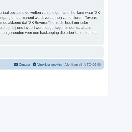
eriaal bevat die de wetten van je eigen land, het land waar “SK
e ingang en permanent wordt verbannen van dit forum. Tevens
mee akkoord dat “SK Beveren” het recht heeft om ieder
ie die je bij ons invoert wordt opgeslagen in een database.
orden gehouden voor een hackpoging die ertoe kan leiden dat
Contact
Verwijder cookies
Alle tijden zijn
UTC+02:00