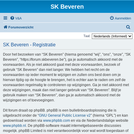
SK Beveren
V&A
Aanmelden
Z
Forumoverzicht
o
Taal:
e
SK Beveren - Registratie
k
Door het bezoeken van “SK Beveren” (hierna genoemd “wij”, “ons”, “onze”, “SK
Beveren”, “https://forum.skbeveren.be”), ga je automatisch akkoord met de
voorwaarden. Als je niet akkoord gaat met deze voorwaarden, bezoek of
gebruik “SK Beveren” dan niet langer. We hebben het recht om de
voorwaarden op ieder moment te wijzigen en zullen ons best doen om je
hiervan tijdig op de hoogte te brengen, het is echter aan te raden om zelf de
voorwaarden regelmatig te controleren op wijzigingen. Ga je niet akkoord met
deze wijzigingen, maak dan niet langer gebruik van “SK Beveren”. Blijf je
gebruik maken van “SK Beveren”, dan ga je automatisch akkoord met de
wijzigingen en of toevoegingen.
Dit forum draait op phpBB. phpBB is een bulletinboardoplossing die is
uitgebracht onder de “
GNU General Public License v2
” (hierna “GPL”) en kan
gedownload worden via
www.phpbb.com
en via de Nederlandstalige website
www.phpbb.nl
. De phpBB-software maakt internetgebaseerde discussies
mogelijk. phpBB Limited is niet verantwoordelijk voor wat wordt toegestaan of