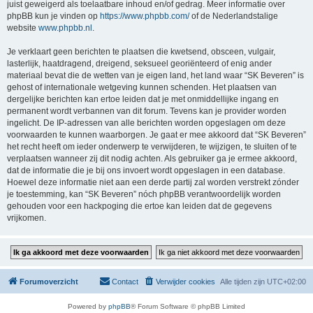
juist geweigerd als toelaatbare inhoud en/of gedrag. Meer informatie over
phpBB kun je vinden op
https://www.phpbb.com/
of de Nederlandstalige
website
www.phpbb.nl
.
Je verklaart geen berichten te plaatsen die kwetsend, obsceen, vulgair,
lasterlijk, haatdragend, dreigend, seksueel georiënteerd of enig ander
materiaal bevat die de wetten van je eigen land, het land waar “SK Beveren” is
gehost of internationale wetgeving kunnen schenden. Het plaatsen van
dergelijke berichten kan ertoe leiden dat je met onmiddellijke ingang en
permanent wordt verbannen van dit forum. Tevens kan je provider worden
ingelicht. De IP-adressen van alle berichten worden opgeslagen om deze
voorwaarden te kunnen waarborgen. Je gaat er mee akkoord dat “SK Beveren”
het recht heeft om ieder onderwerp te verwijderen, te wijzigen, te sluiten of te
verplaatsen wanneer zij dit nodig achten. Als gebruiker ga je ermee akkoord,
dat de informatie die je bij ons invoert wordt opgeslagen in een database.
Hoewel deze informatie niet aan een derde partij zal worden verstrekt zónder
je toestemming, kan “SK Beveren” nóch phpBB verantwoordelijk worden
gehouden voor een hackpoging die ertoe kan leiden dat de gegevens
vrijkomen.
Forumoverzicht
Contact
Verwijder cookies
Alle tijden zijn
UTC+02:00
Powered by
phpBB
® Forum Software © phpBB Limited