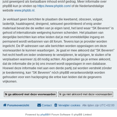
juist geweigerd als toelaatbare inhoud en/of gedrag. Meer informatie over
phpBB kun je vinden op
https://www.phpbb.com/
of de Nederlandstalige
website
www.phpbb.nl
.
Je verklaart geen berichten te plaatsen die kwetsend, obsceen, vulgair,
lasterlijk, haatdragend, dreigend, seksueel georiënteerd of enig ander
materiaal bevat die de wetten van je eigen land, het land waar “SK Beveren” is
gehost of internationale wetgeving kunnen schenden. Het plaatsen van
dergelijke berichten kan ertoe leiden dat je met onmiddellijke ingang en
permanent wordt verbannen van dit forum. Tevens kan je provider worden
ingelicht. De IP-adressen van alle berichten worden opgeslagen om deze
voorwaarden te kunnen waarborgen. Je gaat er mee akkoord dat “SK Beveren”
het recht heeft om ieder onderwerp te verwijderen, te wijzigen, te sluiten of te
verplaatsen wanneer zij dit nodig achten. Als gebruiker ga je ermee akkoord,
dat de informatie die je bij ons invoert wordt opgeslagen in een database.
Hoewel deze informatie niet aan een derde partij zal worden verstrekt zónder
je toestemming, kan “SK Beveren” nóch phpBB verantwoordelijk worden
gehouden voor een hackpoging die ertoe kan leiden dat de gegevens
vrijkomen.
Forumoverzicht
Contact
Verwijder cookies
Alle tijden zijn
UTC+02:00
Powered by
phpBB
® Forum Software © phpBB Limited