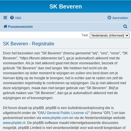
SK Beveren
V&A
Aanmelden
Z
Forumoverzicht
o
Taal:
e
SK Beveren - Registratie
k
Door het bezoeken van “SK Beveren” (hierna genoemd “wij”, “ons”, “onze”, “SK
Beveren”, “https://forum.skbeveren.be”), ga je automatisch akkoord met de
voorwaarden. Als je niet akkoord gaat met deze voorwaarden, bezoek of
gebruik “SK Beveren” dan niet langer. We hebben het recht om de
voorwaarden op ieder moment te wijzigen en zullen ons best doen om je
hiervan tijdig op de hoogte te brengen, het is echter aan te raden om zelf de
voorwaarden regelmatig te controleren op wijzigingen. Ga je niet akkoord met
deze wijzigingen, maak dan niet langer gebruik van “SK Beveren”. Blijf je
gebruik maken van “SK Beveren”, dan ga je automatisch akkoord met de
wijzigingen en of toevoegingen.
Dit forum draait op phpBB. phpBB is een bulletinboardoplossing die is
uitgebracht onder de “
GNU General Public License v2
” (hierna “GPL”) en kan
gedownload worden via
www.phpbb.com
en via de Nederlandstalige website
www.phpbb.nl
. De phpBB-software maakt internetgebaseerde discussies
mogelijk. phpBB Limited is niet verantwoordelijk voor wat wordt toegestaan of