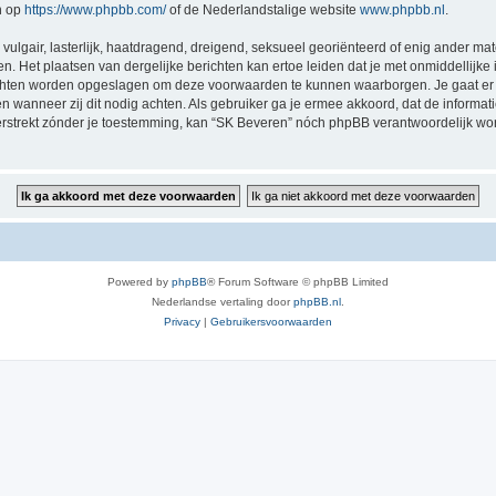
n op
https://www.phpbb.com/
of de Nederlandstalige website
www.phpbb.nl
.
vulgair, lasterlijk, haatdragend, dreigend, seksueel georiënteerd of enig ander mat
n. Het plaatsen van dergelijke berichten kan ertoe leiden dat je met onmiddellijk
richten worden opgeslagen om deze voorwaarden te kunnen waarborgen. Je gaat er 
sen wanneer zij dit nodig achten. Als gebruiker ga je ermee akkoord, dat de informat
verstrekt zónder je toestemming, kan “SK Beveren” nóch phpBB verantwoordelijk w
Powered by
phpBB
® Forum Software © phpBB Limited
Nederlandse vertaling door
phpBB.nl
.
Privacy
|
Gebruikersvoorwaarden