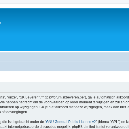
n
s”, “onze”, “SK Beveren”, “https://forum.skbeveren.be”), ga je automatisch akkoor
We hebben het recht om de voorwaarden op ieder moment te wijzigen en zullen ons
ntroleren op wijzigingen. Ga je niet akkoord met deze wijzigingen, maak dan niet l
n of toevoegingen.
 die is uitgebracht onder de “
GNU General Public License v2
” (hierna “GPL”) en
akt internetgebaseerde discussies mogelijk. phpBB Limited is niet verantwoordelij