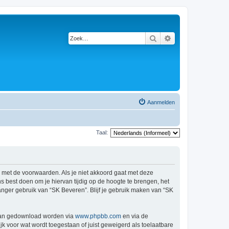
Zoek
Uitgebreid zoeken
Aanmelden
Taal:
d met de voorwaarden. Als je niet akkoord gaat met deze
 best doen om je hiervan tijdig op de hoogte te brengen, het
anger gebruik van “SK Beveren”. Blijf je gebruik maken van “SK
 kan gedownload worden via
www.phpbb.com
en via de
k voor wat wordt toegestaan of juist geweigerd als toelaatbare