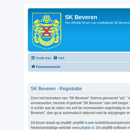
SK Beveren
Het officiële forum van voetbalclub SK Bevere
Snelle links
V&A
Forumoverzicht
SK Beveren - Registratie
Door het bezoeken van “SK Beveren” (hierna genoemd “wij”, “on
voorwaarden, bezoek of gebruik “SK Beveren” dan niet langer. 
is echter aan te raden om zelf de voorwaarden regelmatig te co
Beveren”, dan ga je automatisch akkoord met de wijzigingen e
Dit forum draait op phpBB. phpBB is een bulletinboardoplossing
Nederlandstalige website
www.phpbb.nl
. De phpBB-software ma