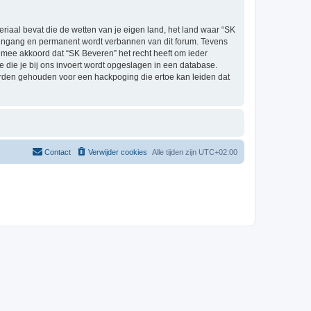
eriaal bevat die de wetten van je eigen land, het land waar “SK
e ingang en permanent wordt verbannen van dit forum. Tevens
mee akkoord dat “SK Beveren” het recht heeft om ieder
ie die je bij ons invoert wordt opgeslagen in een database.
orden gehouden voor een hackpoging die ertoe kan leiden dat
Contact
Verwijder cookies
Alle tijden zijn
UTC+02:00