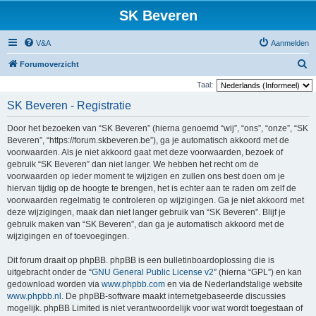
SK Beveren
V&A
Aanmelden
Z
Forumoverzicht
o
Taal:
e
SK Beveren - Registratie
k
Door het bezoeken van “SK Beveren” (hierna genoemd “wij”, “ons”, “onze”, “SK
Beveren”, “https://forum.skbeveren.be”), ga je automatisch akkoord met de
voorwaarden. Als je niet akkoord gaat met deze voorwaarden, bezoek of
gebruik “SK Beveren” dan niet langer. We hebben het recht om de
voorwaarden op ieder moment te wijzigen en zullen ons best doen om je
hiervan tijdig op de hoogte te brengen, het is echter aan te raden om zelf de
voorwaarden regelmatig te controleren op wijzigingen. Ga je niet akkoord met
deze wijzigingen, maak dan niet langer gebruik van “SK Beveren”. Blijf je
gebruik maken van “SK Beveren”, dan ga je automatisch akkoord met de
wijzigingen en of toevoegingen.
Dit forum draait op phpBB. phpBB is een bulletinboardoplossing die is
uitgebracht onder de “
GNU General Public License v2
” (hierna “GPL”) en kan
gedownload worden via
www.phpbb.com
en via de Nederlandstalige website
www.phpbb.nl
. De phpBB-software maakt internetgebaseerde discussies
mogelijk. phpBB Limited is niet verantwoordelijk voor wat wordt toegestaan of