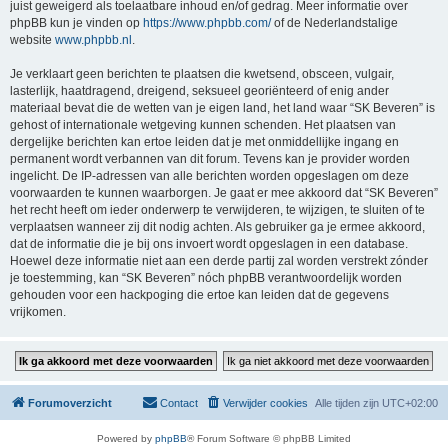
juist geweigerd als toelaatbare inhoud en/of gedrag. Meer informatie over
phpBB kun je vinden op
https://www.phpbb.com/
of de Nederlandstalige
website
www.phpbb.nl
.
Je verklaart geen berichten te plaatsen die kwetsend, obsceen, vulgair,
lasterlijk, haatdragend, dreigend, seksueel georiënteerd of enig ander
materiaal bevat die de wetten van je eigen land, het land waar “SK Beveren” is
gehost of internationale wetgeving kunnen schenden. Het plaatsen van
dergelijke berichten kan ertoe leiden dat je met onmiddellijke ingang en
permanent wordt verbannen van dit forum. Tevens kan je provider worden
ingelicht. De IP-adressen van alle berichten worden opgeslagen om deze
voorwaarden te kunnen waarborgen. Je gaat er mee akkoord dat “SK Beveren”
het recht heeft om ieder onderwerp te verwijderen, te wijzigen, te sluiten of te
verplaatsen wanneer zij dit nodig achten. Als gebruiker ga je ermee akkoord,
dat de informatie die je bij ons invoert wordt opgeslagen in een database.
Hoewel deze informatie niet aan een derde partij zal worden verstrekt zónder
je toestemming, kan “SK Beveren” nóch phpBB verantwoordelijk worden
gehouden voor een hackpoging die ertoe kan leiden dat de gegevens
vrijkomen.
Forumoverzicht
Contact
Verwijder cookies
Alle tijden zijn
UTC+02:00
Powered by
phpBB
® Forum Software © phpBB Limited