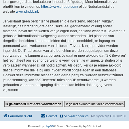
juist geweigerd als toelaatbare inhoud en/of gedrag. Meer informatie over
phpBB kun je vinden op
https://www.phpbb.com/
of de Nederlandstalige
website
www.phpbb.nl
.
Je verklaart geen berichten te plaatsen die kwetsend, obsceen, vulgair,
lasterlijk, haatdragend, dreigend, seksueel georiënteerd of enig ander
materiaal bevat die de wetten van je eigen land, het land waar “SK Beveren” is
gehost of internationale wetgeving kunnen schenden. Het plaatsen van
dergelijke berichten kan ertoe leiden dat je met onmiddellijke ingang en
permanent wordt verbannen van dit forum. Tevens kan je provider worden
ingelicht. De IP-adressen van alle berichten worden opgeslagen om deze
voorwaarden te kunnen waarborgen. Je gaat er mee akkoord dat “SK Beveren”
het recht heeft om ieder onderwerp te verwijderen, te wijzigen, te sluiten of te
verplaatsen wanneer zij dit nodig achten. Als gebruiker ga je ermee akkoord,
dat de informatie die je bij ons invoert wordt opgeslagen in een database.
Hoewel deze informatie niet aan een derde partij zal worden verstrekt zónder
je toestemming, kan “SK Beveren” nóch phpBB verantwoordelijk worden
gehouden voor een hackpoging die ertoe kan leiden dat de gegevens
vrijkomen.
Forumoverzicht
Contact
Verwijder cookies
Alle tijden zijn
UTC+02:00
Powered by
phpBB
® Forum Software © phpBB Limited