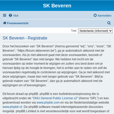
SK Beveren
V&A
Aanmelden
Z
Forumoverzicht
o
Taal:
e
SK Beveren - Registratie
k
Door het bezoeken van “SK Beveren” (hierna genoemd “wij”, “ons”, “onze”, “SK
Beveren”, “https://forum.skbeveren.be”), ga je automatisch akkoord met de
voorwaarden. Als je niet akkoord gaat met deze voorwaarden, bezoek of
gebruik “SK Beveren” dan niet langer. We hebben het recht om de
voorwaarden op ieder moment te wijzigen en zullen ons best doen om je
hiervan tijdig op de hoogte te brengen, het is echter aan te raden om zelf de
voorwaarden regelmatig te controleren op wijzigingen. Ga je niet akkoord met
deze wijzigingen, maak dan niet langer gebruik van “SK Beveren”. Blijf je
gebruik maken van “SK Beveren”, dan ga je automatisch akkoord met de
wijzigingen en of toevoegingen.
Dit forum draait op phpBB. phpBB is een bulletinboardoplossing die is
uitgebracht onder de “
GNU General Public License v2
” (hierna “GPL”) en kan
gedownload worden via
www.phpbb.com
en via de Nederlandstalige website
www.phpbb.nl
. De phpBB-software maakt internetgebaseerde discussies
mogelijk. phpBB Limited is niet verantwoordelijk voor wat wordt toegestaan of