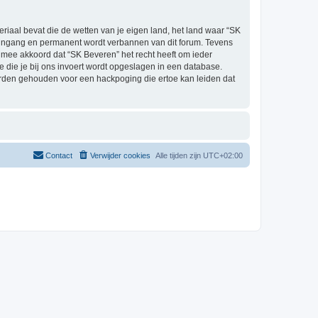
eriaal bevat die de wetten van je eigen land, het land waar “SK
e ingang en permanent wordt verbannen van dit forum. Tevens
mee akkoord dat “SK Beveren” het recht heeft om ieder
ie die je bij ons invoert wordt opgeslagen in een database.
orden gehouden voor een hackpoging die ertoe kan leiden dat
Contact
Verwijder cookies
Alle tijden zijn
UTC+02:00