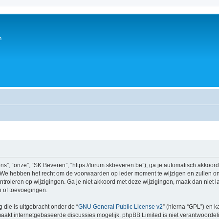
n
s”, “onze”, “SK Beveren”, “https://forum.skbeveren.be”), ga je automatisch akkoor
We hebben het recht om de voorwaarden op ieder moment te wijzigen en zullen ons
ntroleren op wijzigingen. Ga je niet akkoord met deze wijzigingen, maak dan niet l
n of toevoegingen.
 die is uitgebracht onder de “
GNU General Public License v2
” (hierna “GPL”) en
akt internetgebaseerde discussies mogelijk. phpBB Limited is niet verantwoordelij