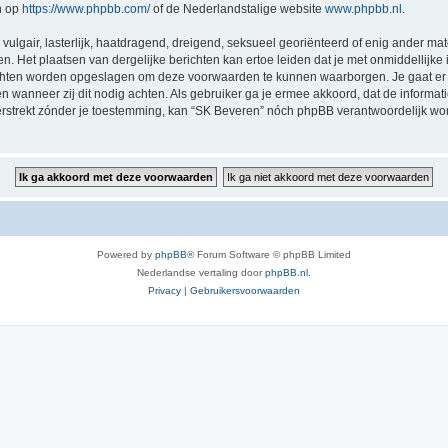
n op
https://www.phpbb.com/
of de Nederlandstalige website
www.phpbb.nl
.
vulgair, lasterlijk, haatdragend, dreigend, seksueel georiënteerd of enig ander mat
n. Het plaatsen van dergelijke berichten kan ertoe leiden dat je met onmiddellijk
richten worden opgeslagen om deze voorwaarden te kunnen waarborgen. Je gaat er 
sen wanneer zij dit nodig achten. Als gebruiker ga je ermee akkoord, dat de informat
verstrekt zónder je toestemming, kan “SK Beveren” nóch phpBB verantwoordelijk w
Powered by
phpBB
® Forum Software © phpBB Limited
Nederlandse vertaling door
phpBB.nl
.
Privacy
|
Gebruikersvoorwaarden