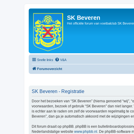
SK Beveren
Het officiële forum van voetbalclub SK Bevere
Snelle links
V&A
Forumoverzicht
SK Beveren - Registratie
Door het bezoeken van “SK Beveren” (hierna genoemd “wij”, “on
voorwaarden, bezoek of gebruik “SK Beveren” dan niet langer. 
is echter aan te raden om zelf de voorwaarden regelmatig te co
Beveren”, dan ga je automatisch akkoord met de wijzigingen e
Dit forum draait op phpBB. phpBB is een bulletinboardoplossing
Nederlandstalige website
www.phpbb.nl
. De phpBB-software ma