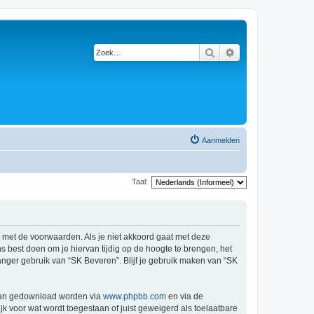
Zoek
Uitgebreid zoeken
Aanmelden
Taal:
d met de voorwaarden. Als je niet akkoord gaat met deze
 best doen om je hiervan tijdig op de hoogte te brengen, het
anger gebruik van “SK Beveren”. Blijf je gebruik maken van “SK
 kan gedownload worden via
www.phpbb.com
en via de
k voor wat wordt toegestaan of juist geweigerd als toelaatbare