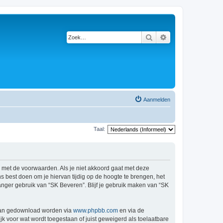
Zoek
Uitgebreid zoeken
Aanmelden
Taal:
d met de voorwaarden. Als je niet akkoord gaat met deze
 best doen om je hiervan tijdig op de hoogte te brengen, het
anger gebruik van “SK Beveren”. Blijf je gebruik maken van “SK
 kan gedownload worden via
www.phpbb.com
en via de
k voor wat wordt toegestaan of juist geweigerd als toelaatbare