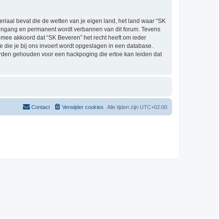
eriaal bevat die de wetten van je eigen land, het land waar “SK
e ingang en permanent wordt verbannen van dit forum. Tevens
mee akkoord dat “SK Beveren” het recht heeft om ieder
ie die je bij ons invoert wordt opgeslagen in een database.
orden gehouden voor een hackpoging die ertoe kan leiden dat
Contact
Verwijder cookies
Alle tijden zijn
UTC+02:00