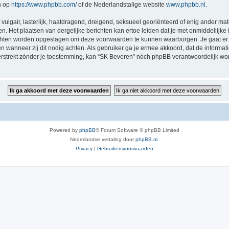
n op
https://www.phpbb.com/
of de Nederlandstalige website
www.phpbb.nl
.
vulgair, lasterlijk, haatdragend, dreigend, seksueel georiënteerd of enig ander mat
n. Het plaatsen van dergelijke berichten kan ertoe leiden dat je met onmiddellijk
richten worden opgeslagen om deze voorwaarden te kunnen waarborgen. Je gaat er 
sen wanneer zij dit nodig achten. Als gebruiker ga je ermee akkoord, dat de informat
verstrekt zónder je toestemming, kan “SK Beveren” nóch phpBB verantwoordelijk w
Powered by
phpBB
® Forum Software © phpBB Limited
Nederlandse vertaling door
phpBB.nl
.
Privacy
|
Gebruikersvoorwaarden