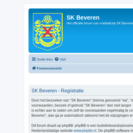
SK Beveren
Het officiële forum van voetbalclub SK Bevere
Snelle links
V&A
Forumoverzicht
SK Beveren - Registratie
Door het bezoeken van “SK Beveren” (hierna genoemd “wij”, “on
voorwaarden, bezoek of gebruik “SK Beveren” dan niet langer. 
is echter aan te raden om zelf de voorwaarden regelmatig te co
Beveren”, dan ga je automatisch akkoord met de wijzigingen e
Dit forum draait op phpBB. phpBB is een bulletinboardoplossing
Nederlandstalige website
www.phpbb.nl
. De phpBB-software ma