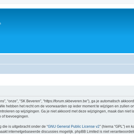
n
s”, “onze”, “SK Beveren”, “https://forum.skbeveren.be”), ga je automatisch akkoor
We hebben het recht om de voorwaarden op ieder moment te wijzigen en zullen ons
ntroleren op wijzigingen. Ga je niet akkoord met deze wijzigingen, maak dan niet l
n of toevoegingen.
 die is uitgebracht onder de “
GNU General Public License v2
” (hierna “GPL”) en
akt internetgebaseerde discussies mogelijk. phpBB Limited is niet verantwoordelij