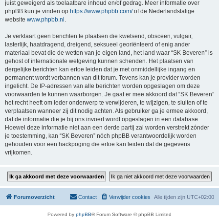
juist geweigerd als toelaatbare inhoud en/of gedrag. Meer informatie over
phpBB kun je vinden op
https://www.phpbb.com/
of de Nederlandstalige
website
www.phpbb.nl
.
Je verklaart geen berichten te plaatsen die kwetsend, obsceen, vulgair,
lasterlijk, haatdragend, dreigend, seksueel georiënteerd of enig ander
materiaal bevat die de wetten van je eigen land, het land waar “SK Beveren” is
gehost of internationale wetgeving kunnen schenden. Het plaatsen van
dergelijke berichten kan ertoe leiden dat je met onmiddellijke ingang en
permanent wordt verbannen van dit forum. Tevens kan je provider worden
ingelicht. De IP-adressen van alle berichten worden opgeslagen om deze
voorwaarden te kunnen waarborgen. Je gaat er mee akkoord dat “SK Beveren”
het recht heeft om ieder onderwerp te verwijderen, te wijzigen, te sluiten of te
verplaatsen wanneer zij dit nodig achten. Als gebruiker ga je ermee akkoord,
dat de informatie die je bij ons invoert wordt opgeslagen in een database.
Hoewel deze informatie niet aan een derde partij zal worden verstrekt zónder
je toestemming, kan “SK Beveren” nóch phpBB verantwoordelijk worden
gehouden voor een hackpoging die ertoe kan leiden dat de gegevens
vrijkomen.
Forumoverzicht
Contact
Verwijder cookies
Alle tijden zijn
UTC+02:00
Powered by
phpBB
® Forum Software © phpBB Limited