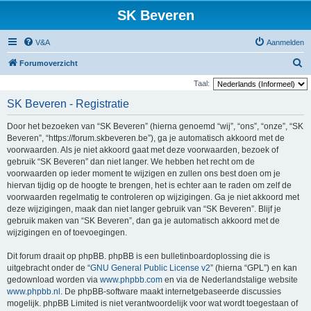
SK Beveren
V&A
Aanmelden
Z
Forumoverzicht
o
Taal:
e
SK Beveren - Registratie
k
Door het bezoeken van “SK Beveren” (hierna genoemd “wij”, “ons”, “onze”, “SK
Beveren”, “https://forum.skbeveren.be”), ga je automatisch akkoord met de
voorwaarden. Als je niet akkoord gaat met deze voorwaarden, bezoek of
gebruik “SK Beveren” dan niet langer. We hebben het recht om de
voorwaarden op ieder moment te wijzigen en zullen ons best doen om je
hiervan tijdig op de hoogte te brengen, het is echter aan te raden om zelf de
voorwaarden regelmatig te controleren op wijzigingen. Ga je niet akkoord met
deze wijzigingen, maak dan niet langer gebruik van “SK Beveren”. Blijf je
gebruik maken van “SK Beveren”, dan ga je automatisch akkoord met de
wijzigingen en of toevoegingen.
Dit forum draait op phpBB. phpBB is een bulletinboardoplossing die is
uitgebracht onder de “
GNU General Public License v2
” (hierna “GPL”) en kan
gedownload worden via
www.phpbb.com
en via de Nederlandstalige website
www.phpbb.nl
. De phpBB-software maakt internetgebaseerde discussies
mogelijk. phpBB Limited is niet verantwoordelijk voor wat wordt toegestaan of