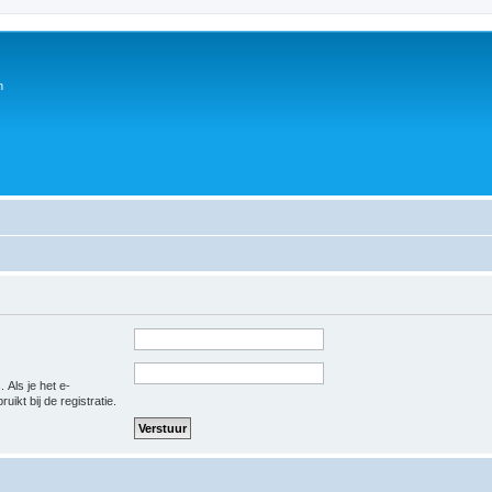
n
 Als je het e-
uikt bij de registratie.