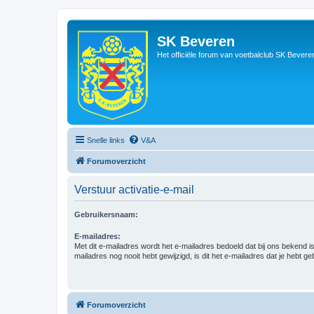
SK Beveren
Het officiële forum van voetbalclub SK Bevere
Snelle links
V&A
Forumoverzicht
Verstuur activatie-e-mail
Gebruikersnaam:
E-mailadres:
Met dit e-mailadres wordt het e-mailadres bedoeld dat bij ons bekend is.
mailadres nog nooit hebt gewijzigd, is dit het e-mailadres dat je hebt gebr
Forumoverzicht