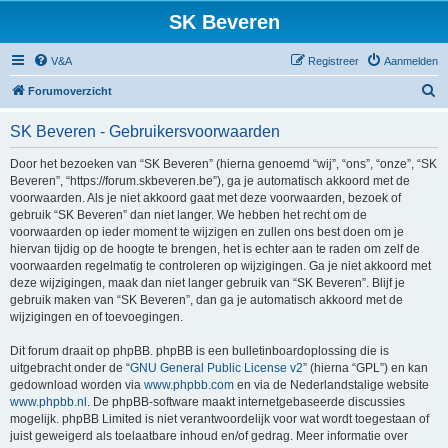
SK Beveren
V&A
Registreer
Aanmelden
Z
Forumoverzicht
o
SK Beveren - Gebruikersvoorwaarden
e
k
Door het bezoeken van “SK Beveren” (hierna genoemd “wij”, “ons”, “onze”, “SK
Beveren”, “https://forum.skbeveren.be”), ga je automatisch akkoord met de
voorwaarden. Als je niet akkoord gaat met deze voorwaarden, bezoek of
gebruik “SK Beveren” dan niet langer. We hebben het recht om de
voorwaarden op ieder moment te wijzigen en zullen ons best doen om je
hiervan tijdig op de hoogte te brengen, het is echter aan te raden om zelf de
voorwaarden regelmatig te controleren op wijzigingen. Ga je niet akkoord met
deze wijzigingen, maak dan niet langer gebruik van “SK Beveren”. Blijf je
gebruik maken van “SK Beveren”, dan ga je automatisch akkoord met de
wijzigingen en of toevoegingen.
Dit forum draait op phpBB. phpBB is een bulletinboardoplossing die is
uitgebracht onder de “
GNU General Public License v2
” (hierna “GPL”) en kan
gedownload worden via
www.phpbb.com
en via de Nederlandstalige website
www.phpbb.nl
. De phpBB-software maakt internetgebaseerde discussies
mogelijk. phpBB Limited is niet verantwoordelijk voor wat wordt toegestaan of
juist geweigerd als toelaatbare inhoud en/of gedrag. Meer informatie over