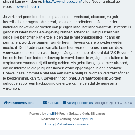
phpBB kun je vinden op
https://www.phpbb.com/
of de Nederlandstalige
website
www.phpbb.nl
.
Je verklaart geen berichten te plaatsen die kwetsend, obsceen, vulgair,
lasterlijk, haatdragend, dreigend, seksueel georiënteerd of enig ander
materiaal bevat die de wetten van je eigen land, het land waar “SK Beveren” is
gehost of internationale wetgeving kunnen schenden. Het plaatsen van
dergelijke berichten kan ertoe leiden dat je met onmiddellijke ingang en
permanent wordt verbannen van dit forum. Tevens kan je provider worden
ingelicht. De IP-adressen van alle berichten worden opgeslagen om deze
voorwaarden te kunnen waarborgen. Je gaat er mee akkoord dat “SK Beveren”
het recht heeft om ieder onderwerp te verwijderen, te wijzigen, te sluiten of te
verplaatsen wanneer zij dit nodig achten. Als gebruiker ga je ermee akkoord,
dat de informatie die je bij ons invoert wordt opgeslagen in een database.
Hoewel deze informatie niet aan een derde partij zal worden verstrekt zónder
je toestemming, kan “SK Beveren” nóch phpBB verantwoordelijk worden
gehouden voor een hackpoging die ertoe kan leiden dat de gegevens
vrijkomen.
Forumoverzicht
Contact
Verwijder cookies
Alle tijden zijn
UTC+02:00
Powered by
phpBB
® Forum Software © phpBB Limited
Nederlandse vertaling door
phpBB.nl
.
Privacy
|
Gebruikersvoorwaarden