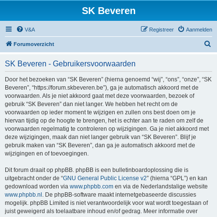
SK Beveren
V&A
Registreer
Aanmelden
Z
Forumoverzicht
o
SK Beveren - Gebruikersvoorwaarden
e
k
Door het bezoeken van “SK Beveren” (hierna genoemd “wij”, “ons”, “onze”, “SK
Beveren”, “https://forum.skbeveren.be”), ga je automatisch akkoord met de
voorwaarden. Als je niet akkoord gaat met deze voorwaarden, bezoek of
gebruik “SK Beveren” dan niet langer. We hebben het recht om de
voorwaarden op ieder moment te wijzigen en zullen ons best doen om je
hiervan tijdig op de hoogte te brengen, het is echter aan te raden om zelf de
voorwaarden regelmatig te controleren op wijzigingen. Ga je niet akkoord met
deze wijzigingen, maak dan niet langer gebruik van “SK Beveren”. Blijf je
gebruik maken van “SK Beveren”, dan ga je automatisch akkoord met de
wijzigingen en of toevoegingen.
Dit forum draait op phpBB. phpBB is een bulletinboardoplossing die is
uitgebracht onder de “
GNU General Public License v2
” (hierna “GPL”) en kan
gedownload worden via
www.phpbb.com
en via de Nederlandstalige website
www.phpbb.nl
. De phpBB-software maakt internetgebaseerde discussies
mogelijk. phpBB Limited is niet verantwoordelijk voor wat wordt toegestaan of
juist geweigerd als toelaatbare inhoud en/of gedrag. Meer informatie over