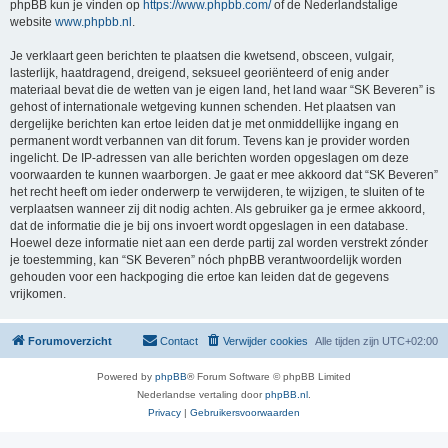
phpBB kun je vinden op
https://www.phpbb.com/
of de Nederlandstalige
website
www.phpbb.nl
.
Je verklaart geen berichten te plaatsen die kwetsend, obsceen, vulgair,
lasterlijk, haatdragend, dreigend, seksueel georiënteerd of enig ander
materiaal bevat die de wetten van je eigen land, het land waar “SK Beveren” is
gehost of internationale wetgeving kunnen schenden. Het plaatsen van
dergelijke berichten kan ertoe leiden dat je met onmiddellijke ingang en
permanent wordt verbannen van dit forum. Tevens kan je provider worden
ingelicht. De IP-adressen van alle berichten worden opgeslagen om deze
voorwaarden te kunnen waarborgen. Je gaat er mee akkoord dat “SK Beveren”
het recht heeft om ieder onderwerp te verwijderen, te wijzigen, te sluiten of te
verplaatsen wanneer zij dit nodig achten. Als gebruiker ga je ermee akkoord,
dat de informatie die je bij ons invoert wordt opgeslagen in een database.
Hoewel deze informatie niet aan een derde partij zal worden verstrekt zónder
je toestemming, kan “SK Beveren” nóch phpBB verantwoordelijk worden
gehouden voor een hackpoging die ertoe kan leiden dat de gegevens
vrijkomen.
Forumoverzicht
Contact
Verwijder cookies
Alle tijden zijn
UTC+02:00
Powered by
phpBB
® Forum Software © phpBB Limited
Nederlandse vertaling door
phpBB.nl
.
Privacy
|
Gebruikersvoorwaarden