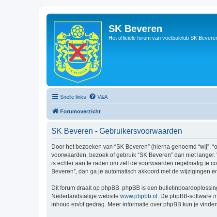
SK Beveren
Het officiële forum van voetbalclub SK Bevere
Snelle links
V&A
Forumoverzicht
SK Beveren - Gebruikersvoorwaarden
Door het bezoeken van “SK Beveren” (hierna genoemd “wij”, “on
voorwaarden, bezoek of gebruik “SK Beveren” dan niet langer. 
is echter aan te raden om zelf de voorwaarden regelmatig te co
Beveren”, dan ga je automatisch akkoord met de wijzigingen e
Dit forum draait op phpBB. phpBB is een bulletinboardoplossing
Nederlandstalige website
www.phpbb.nl
. De phpBB-software ma
inhoud en/of gedrag. Meer informatie over phpBB kun je vinde