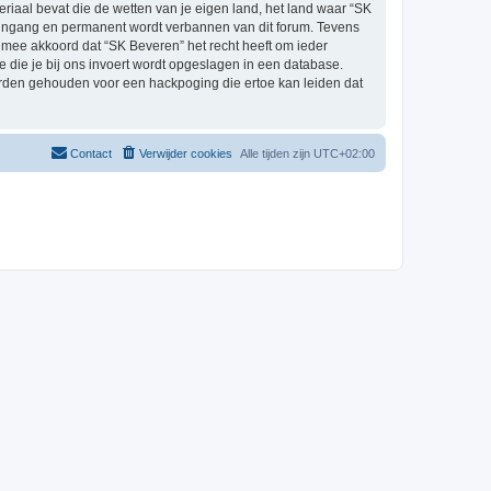
eriaal bevat die de wetten van je eigen land, het land waar “SK
e ingang en permanent wordt verbannen van dit forum. Tevens
mee akkoord dat “SK Beveren” het recht heeft om ieder
ie die je bij ons invoert wordt opgeslagen in een database.
orden gehouden voor een hackpoging die ertoe kan leiden dat
Contact
Verwijder cookies
Alle tijden zijn
UTC+02:00