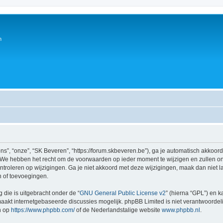
n
s”, “onze”, “SK Beveren”, “https://forum.skbeveren.be”), ga je automatisch akkoor
We hebben het recht om de voorwaarden op ieder moment te wijzigen en zullen ons
ntroleren op wijzigingen. Ga je niet akkoord met deze wijzigingen, maak dan niet l
n of toevoegingen.
 die is uitgebracht onder de “
GNU General Public License v2
” (hierna “GPL”) en
akt internetgebaseerde discussies mogelijk. phpBB Limited is niet verantwoordelij
n op
https://www.phpbb.com/
of de Nederlandstalige website
www.phpbb.nl
.