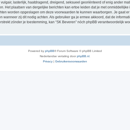
vulgair, lasterlijk, haatdragend, dreigend, seksueel georiënteerd of enig ander mat
n. Het plaatsen van dergelijke berichten kan ertoe leiden dat je met onmiddellijk
richten worden opgeslagen om deze voorwaarden te kunnen waarborgen. Je gaat er 
sen wanneer zij dit nodig achten. Als gebruiker ga je ermee akkoord, dat de informat
verstrekt zónder je toestemming, kan “SK Beveren” nóch phpBB verantwoordelijk w
Powered by
phpBB
® Forum Software © phpBB Limited
Nederlandse vertaling door
phpBB.nl
.
Privacy
|
Gebruikersvoorwaarden