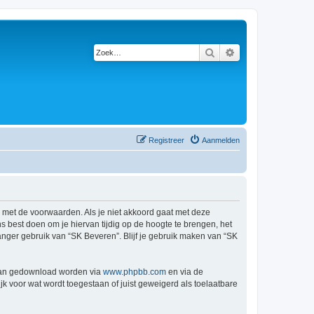
Zoek
Uitgebreid zoeken
Registreer
Aanmelden
d met de voorwaarden. Als je niet akkoord gaat met deze
 best doen om je hiervan tijdig op de hoogte te brengen, het
anger gebruik van “SK Beveren”. Blijf je gebruik maken van “SK
 kan gedownload worden via
www.phpbb.com
en via de
k voor wat wordt toegestaan of juist geweigerd als toelaatbare