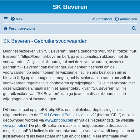
SK Beveren
V&A
Registreer
Aanmelden
Z
Forumoverzicht
o
SK Beveren - Gebruikersvoorwaarden
e
k
Door het bezoeken van “SK Beveren” (hierna genoemd “wij”, “ons”, “onze”, “SK
Beveren”, “https://forum.skbeveren.be”), ga je automatisch akkoord met de
voorwaarden. Als je niet akkoord gaat met deze voorwaarden, bezoek of
gebruik “SK Beveren” dan niet langer. We hebben het recht om de
voorwaarden op ieder moment te wijzigen en zullen ons best doen om je
hiervan tijdig op de hoogte te brengen, het is echter aan te raden om zelf de
voorwaarden regelmatig te controleren op wijzigingen. Ga je niet akkoord met
deze wijzigingen, maak dan niet langer gebruik van “SK Beveren”. Blijf je
gebruik maken van “SK Beveren”, dan ga je automatisch akkoord met de
wijzigingen en of toevoegingen.
Dit forum draait op phpBB. phpBB is een bulletinboardoplossing die is
uitgebracht onder de “
GNU General Public License v2
” (hierna “GPL”) en kan
gedownload worden via
www.phpbb.com
en via de Nederlandstalige website
www.phpbb.nl
. De phpBB-software maakt internetgebaseerde discussies
mogelijk. phpBB Limited is niet verantwoordelijk voor wat wordt toegestaan of
juist geweigerd als toelaatbare inhoud en/of gedrag. Meer informatie over