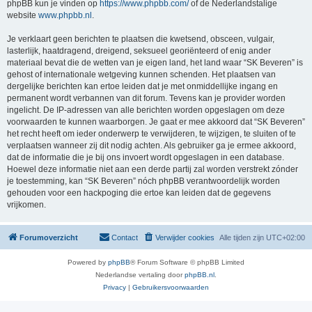
phpBB kun je vinden op
https://www.phpbb.com/
of de Nederlandstalige
website
www.phpbb.nl
.
Je verklaart geen berichten te plaatsen die kwetsend, obsceen, vulgair,
lasterlijk, haatdragend, dreigend, seksueel georiënteerd of enig ander
materiaal bevat die de wetten van je eigen land, het land waar “SK Beveren” is
gehost of internationale wetgeving kunnen schenden. Het plaatsen van
dergelijke berichten kan ertoe leiden dat je met onmiddellijke ingang en
permanent wordt verbannen van dit forum. Tevens kan je provider worden
ingelicht. De IP-adressen van alle berichten worden opgeslagen om deze
voorwaarden te kunnen waarborgen. Je gaat er mee akkoord dat “SK Beveren”
het recht heeft om ieder onderwerp te verwijderen, te wijzigen, te sluiten of te
verplaatsen wanneer zij dit nodig achten. Als gebruiker ga je ermee akkoord,
dat de informatie die je bij ons invoert wordt opgeslagen in een database.
Hoewel deze informatie niet aan een derde partij zal worden verstrekt zónder
je toestemming, kan “SK Beveren” nóch phpBB verantwoordelijk worden
gehouden voor een hackpoging die ertoe kan leiden dat de gegevens
vrijkomen.
Forumoverzicht
Contact
Verwijder cookies
Alle tijden zijn
UTC+02:00
Powered by
phpBB
® Forum Software © phpBB Limited
Nederlandse vertaling door
phpBB.nl
.
Privacy
|
Gebruikersvoorwaarden