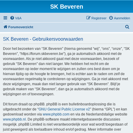
SK Beveren
V&A
Registreer
Aanmelden
Z
Forumoverzicht
o
SK Beveren - Gebruikersvoorwaarden
e
k
Door het bezoeken van “SK Beveren” (hierna genoemd “wij”, “ons”, “onze”, “SK
Beveren”, “https://forum.skbeveren.be”), ga je automatisch akkoord met de
voorwaarden. Als je niet akkoord gaat met deze voorwaarden, bezoek of
gebruik “SK Beveren” dan niet langer. We hebben het recht om de
voorwaarden op ieder moment te wijzigen en zullen ons best doen om je
hiervan tijdig op de hoogte te brengen, het is echter aan te raden om zelf de
voorwaarden regelmatig te controleren op wijzigingen. Ga je niet akkoord met
deze wijzigingen, maak dan niet langer gebruik van “SK Beveren”. Blijf je
gebruik maken van “SK Beveren”, dan ga je automatisch akkoord met de
wijzigingen en of toevoegingen.
Dit forum draait op phpBB. phpBB is een bulletinboardoplossing die is
uitgebracht onder de “
GNU General Public License v2
” (hierna “GPL”) en kan
gedownload worden via
www.phpbb.com
en via de Nederlandstalige website
www.phpbb.nl
. De phpBB-software maakt internetgebaseerde discussies
mogelijk. phpBB Limited is niet verantwoordelijk voor wat wordt toegestaan of
juist geweigerd als toelaatbare inhoud en/of gedrag. Meer informatie over