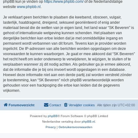
phpBB kun je vinden op
https://www.phpbb.com/
of de Nederlandstalige
website
www.phpbb.nl
.
Je verklaart geen berichten te plaatsen die kwetsend, obsceen, vulgair,
lasterlijk, haatdragend, dreigend, seksueel georiënteerd of enig ander
materiaal bevat die de wetten van je eigen land, het land waar “SK Beveren” is
gehost of internationale wetgeving kunnen schenden. Het plaatsen van
dergelijke berichten kan ertoe leiden dat je met onmiddellijke ingang en
permanent wordt verbannen van dit forum. Tevens kan je provider worden
ingelicht. De IP-adressen van alle berichten worden opgeslagen om deze
voorwaarden te kunnen waarborgen. Je gaat er mee akkoord dat “SK Beveren”
het recht heeft om ieder onderwerp te verwijderen, te wijzigen, te sluiten of te
verplaatsen wanneer zij dit nodig achten. Als gebruiker ga je ermee akkoord,
dat de informatie die je bij ons invoert wordt opgeslagen in een database.
Hoewel deze informatie niet aan een derde partij zal worden verstrekt zónder
je toestemming, kan “SK Beveren” nóch phpBB verantwoordelijk worden
gehouden voor een hackpoging die ertoe kan leiden dat de gegevens
vrijkomen.
Forumoverzicht
Contact
Verwijder cookies
Alle tijden zijn
UTC+02:00
Powered by
phpBB
® Forum Software © phpBB Limited
Nederlandse vertaling door
phpBB.nl
.
Privacy
|
Gebruikersvoorwaarden