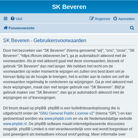
SK Beveren
V&A
Registreer
Aanmelden
Z
Forumoverzicht
o
SK Beveren - Gebruikersvoorwaarden
e
k
Door het bezoeken van “SK Beveren” (hierna genoemd “wij”, “ons”, “onze”, “SK
Beveren”, “https://forum.skbeveren.be”), ga je automatisch akkoord met de
voorwaarden. Als je niet akkoord gaat met deze voorwaarden, bezoek of
gebruik “SK Beveren” dan niet langer. We hebben het recht om de
voorwaarden op ieder moment te wijzigen en zullen ons best doen om je
hiervan tijdig op de hoogte te brengen, het is echter aan te raden om zelf de
voorwaarden regelmatig te controleren op wijzigingen. Ga je niet akkoord met
deze wijzigingen, maak dan niet langer gebruik van “SK Beveren”. Blijf je
gebruik maken van “SK Beveren”, dan ga je automatisch akkoord met de
wijzigingen en of toevoegingen.
Dit forum draait op phpBB. phpBB is een bulletinboardoplossing die is
uitgebracht onder de “
GNU General Public License v2
” (hierna “GPL”) en kan
gedownload worden via
www.phpbb.com
en via de Nederlandstalige website
www.phpbb.nl
. De phpBB-software maakt internetgebaseerde discussies
mogelijk. phpBB Limited is niet verantwoordelijk voor wat wordt toegestaan of
juist geweigerd als toelaatbare inhoud en/of gedrag. Meer informatie over