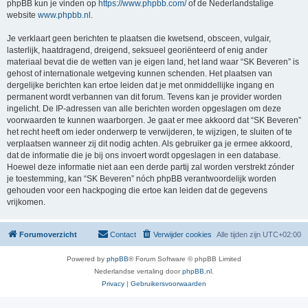
phpBB kun je vinden op
https://www.phpbb.com/
of de Nederlandstalige
website
www.phpbb.nl
.
Je verklaart geen berichten te plaatsen die kwetsend, obsceen, vulgair,
lasterlijk, haatdragend, dreigend, seksueel georiënteerd of enig ander
materiaal bevat die de wetten van je eigen land, het land waar “SK Beveren” is
gehost of internationale wetgeving kunnen schenden. Het plaatsen van
dergelijke berichten kan ertoe leiden dat je met onmiddellijke ingang en
permanent wordt verbannen van dit forum. Tevens kan je provider worden
ingelicht. De IP-adressen van alle berichten worden opgeslagen om deze
voorwaarden te kunnen waarborgen. Je gaat er mee akkoord dat “SK Beveren”
het recht heeft om ieder onderwerp te verwijderen, te wijzigen, te sluiten of te
verplaatsen wanneer zij dit nodig achten. Als gebruiker ga je ermee akkoord,
dat de informatie die je bij ons invoert wordt opgeslagen in een database.
Hoewel deze informatie niet aan een derde partij zal worden verstrekt zónder
je toestemming, kan “SK Beveren” nóch phpBB verantwoordelijk worden
gehouden voor een hackpoging die ertoe kan leiden dat de gegevens
vrijkomen.
Forumoverzicht
Contact
Verwijder cookies
Alle tijden zijn
UTC+02:00
Powered by
phpBB
® Forum Software © phpBB Limited
Nederlandse vertaling door
phpBB.nl
.
Privacy
|
Gebruikersvoorwaarden