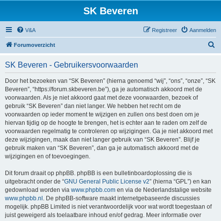
SK Beveren
V&A
Registreer
Aanmelden
Z
Forumoverzicht
o
SK Beveren - Gebruikersvoorwaarden
e
k
Door het bezoeken van “SK Beveren” (hierna genoemd “wij”, “ons”, “onze”, “SK
Beveren”, “https://forum.skbeveren.be”), ga je automatisch akkoord met de
voorwaarden. Als je niet akkoord gaat met deze voorwaarden, bezoek of
gebruik “SK Beveren” dan niet langer. We hebben het recht om de
voorwaarden op ieder moment te wijzigen en zullen ons best doen om je
hiervan tijdig op de hoogte te brengen, het is echter aan te raden om zelf de
voorwaarden regelmatig te controleren op wijzigingen. Ga je niet akkoord met
deze wijzigingen, maak dan niet langer gebruik van “SK Beveren”. Blijf je
gebruik maken van “SK Beveren”, dan ga je automatisch akkoord met de
wijzigingen en of toevoegingen.
Dit forum draait op phpBB. phpBB is een bulletinboardoplossing die is
uitgebracht onder de “
GNU General Public License v2
” (hierna “GPL”) en kan
gedownload worden via
www.phpbb.com
en via de Nederlandstalige website
www.phpbb.nl
. De phpBB-software maakt internetgebaseerde discussies
mogelijk. phpBB Limited is niet verantwoordelijk voor wat wordt toegestaan of
juist geweigerd als toelaatbare inhoud en/of gedrag. Meer informatie over