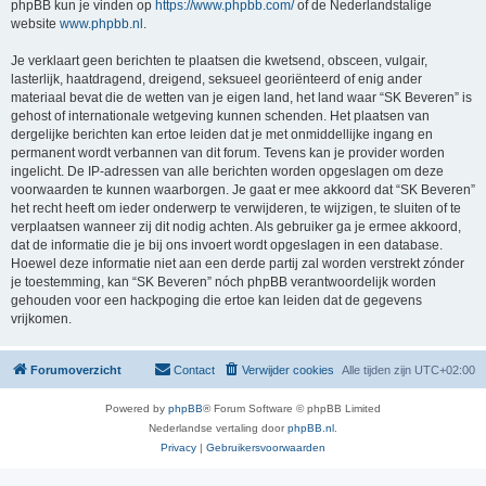
phpBB kun je vinden op
https://www.phpbb.com/
of de Nederlandstalige
website
www.phpbb.nl
.
Je verklaart geen berichten te plaatsen die kwetsend, obsceen, vulgair,
lasterlijk, haatdragend, dreigend, seksueel georiënteerd of enig ander
materiaal bevat die de wetten van je eigen land, het land waar “SK Beveren” is
gehost of internationale wetgeving kunnen schenden. Het plaatsen van
dergelijke berichten kan ertoe leiden dat je met onmiddellijke ingang en
permanent wordt verbannen van dit forum. Tevens kan je provider worden
ingelicht. De IP-adressen van alle berichten worden opgeslagen om deze
voorwaarden te kunnen waarborgen. Je gaat er mee akkoord dat “SK Beveren”
het recht heeft om ieder onderwerp te verwijderen, te wijzigen, te sluiten of te
verplaatsen wanneer zij dit nodig achten. Als gebruiker ga je ermee akkoord,
dat de informatie die je bij ons invoert wordt opgeslagen in een database.
Hoewel deze informatie niet aan een derde partij zal worden verstrekt zónder
je toestemming, kan “SK Beveren” nóch phpBB verantwoordelijk worden
gehouden voor een hackpoging die ertoe kan leiden dat de gegevens
vrijkomen.
Forumoverzicht
Contact
Verwijder cookies
Alle tijden zijn
UTC+02:00
Powered by
phpBB
® Forum Software © phpBB Limited
Nederlandse vertaling door
phpBB.nl
.
Privacy
|
Gebruikersvoorwaarden