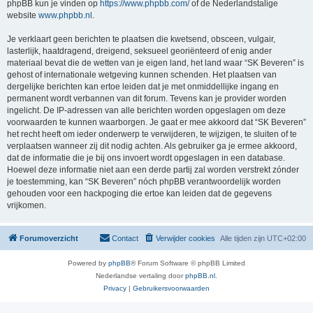
phpBB kun je vinden op
https://www.phpbb.com/
of de Nederlandstalige
website
www.phpbb.nl
.
Je verklaart geen berichten te plaatsen die kwetsend, obsceen, vulgair,
lasterlijk, haatdragend, dreigend, seksueel georiënteerd of enig ander
materiaal bevat die de wetten van je eigen land, het land waar “SK Beveren” is
gehost of internationale wetgeving kunnen schenden. Het plaatsen van
dergelijke berichten kan ertoe leiden dat je met onmiddellijke ingang en
permanent wordt verbannen van dit forum. Tevens kan je provider worden
ingelicht. De IP-adressen van alle berichten worden opgeslagen om deze
voorwaarden te kunnen waarborgen. Je gaat er mee akkoord dat “SK Beveren”
het recht heeft om ieder onderwerp te verwijderen, te wijzigen, te sluiten of te
verplaatsen wanneer zij dit nodig achten. Als gebruiker ga je ermee akkoord,
dat de informatie die je bij ons invoert wordt opgeslagen in een database.
Hoewel deze informatie niet aan een derde partij zal worden verstrekt zónder
je toestemming, kan “SK Beveren” nóch phpBB verantwoordelijk worden
gehouden voor een hackpoging die ertoe kan leiden dat de gegevens
vrijkomen.
Forumoverzicht
Contact
Verwijder cookies
Alle tijden zijn
UTC+02:00
Powered by
phpBB
® Forum Software © phpBB Limited
Nederlandse vertaling door
phpBB.nl
.
Privacy
|
Gebruikersvoorwaarden