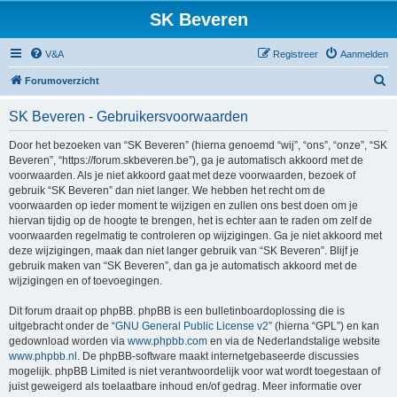
SK Beveren
V&A
Registreer
Aanmelden
Z
Forumoverzicht
o
SK Beveren - Gebruikersvoorwaarden
e
k
Door het bezoeken van “SK Beveren” (hierna genoemd “wij”, “ons”, “onze”, “SK
Beveren”, “https://forum.skbeveren.be”), ga je automatisch akkoord met de
voorwaarden. Als je niet akkoord gaat met deze voorwaarden, bezoek of
gebruik “SK Beveren” dan niet langer. We hebben het recht om de
voorwaarden op ieder moment te wijzigen en zullen ons best doen om je
hiervan tijdig op de hoogte te brengen, het is echter aan te raden om zelf de
voorwaarden regelmatig te controleren op wijzigingen. Ga je niet akkoord met
deze wijzigingen, maak dan niet langer gebruik van “SK Beveren”. Blijf je
gebruik maken van “SK Beveren”, dan ga je automatisch akkoord met de
wijzigingen en of toevoegingen.
Dit forum draait op phpBB. phpBB is een bulletinboardoplossing die is
uitgebracht onder de “
GNU General Public License v2
” (hierna “GPL”) en kan
gedownload worden via
www.phpbb.com
en via de Nederlandstalige website
www.phpbb.nl
. De phpBB-software maakt internetgebaseerde discussies
mogelijk. phpBB Limited is niet verantwoordelijk voor wat wordt toegestaan of
juist geweigerd als toelaatbare inhoud en/of gedrag. Meer informatie over