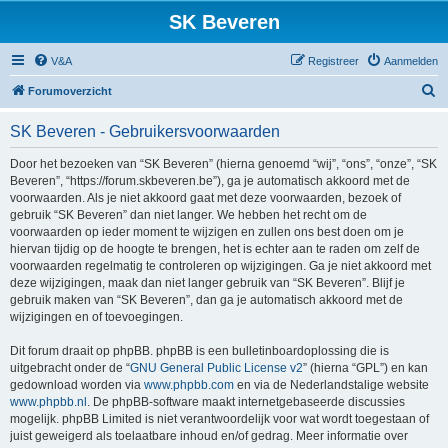
SK Beveren
V&A
Registreer
Aanmelden
Z
Forumoverzicht
o
SK Beveren - Gebruikersvoorwaarden
e
k
Door het bezoeken van “SK Beveren” (hierna genoemd “wij”, “ons”, “onze”, “SK
Beveren”, “https://forum.skbeveren.be”), ga je automatisch akkoord met de
voorwaarden. Als je niet akkoord gaat met deze voorwaarden, bezoek of
gebruik “SK Beveren” dan niet langer. We hebben het recht om de
voorwaarden op ieder moment te wijzigen en zullen ons best doen om je
hiervan tijdig op de hoogte te brengen, het is echter aan te raden om zelf de
voorwaarden regelmatig te controleren op wijzigingen. Ga je niet akkoord met
deze wijzigingen, maak dan niet langer gebruik van “SK Beveren”. Blijf je
gebruik maken van “SK Beveren”, dan ga je automatisch akkoord met de
wijzigingen en of toevoegingen.
Dit forum draait op phpBB. phpBB is een bulletinboardoplossing die is
uitgebracht onder de “
GNU General Public License v2
” (hierna “GPL”) en kan
gedownload worden via
www.phpbb.com
en via de Nederlandstalige website
www.phpbb.nl
. De phpBB-software maakt internetgebaseerde discussies
mogelijk. phpBB Limited is niet verantwoordelijk voor wat wordt toegestaan of
juist geweigerd als toelaatbare inhoud en/of gedrag. Meer informatie over