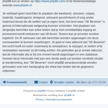
phpBB kun je vinden op
https://www.phpbb.com/
of de Nederlandstalige
website
www.phpbb.nl
.
Je verklaart geen berichten te plaatsen die kwetsend, obsceen, vulgair,
lasterlijk, haatdragend, dreigend, seksueel georiënteerd of enig ander
materiaal bevat die de wetten van je eigen land, het land waar “SK Beveren” is
gehost of internationale wetgeving kunnen schenden. Het plaatsen van
dergelijke berichten kan ertoe leiden dat je met onmiddellijke ingang en
permanent wordt verbannen van dit forum. Tevens kan je provider worden
ingelicht. De IP-adressen van alle berichten worden opgeslagen om deze
voorwaarden te kunnen waarborgen. Je gaat er mee akkoord dat “SK Beveren”
het recht heeft om ieder onderwerp te verwijderen, te wijzigen, te sluiten of te
verplaatsen wanneer zij dit nodig achten. Als gebruiker ga je ermee akkoord,
dat de informatie die je bij ons invoert wordt opgeslagen in een database.
Hoewel deze informatie niet aan een derde partij zal worden verstrekt zónder
je toestemming, kan “SK Beveren” nóch phpBB verantwoordelijk worden
gehouden voor een hackpoging die ertoe kan leiden dat de gegevens
vrijkomen.
Forumoverzicht
Contact
Verwijder cookies
Alle tijden zijn
UTC+02:00
Powered by
phpBB
® Forum Software © phpBB Limited
Nederlandse vertaling door
phpBB.nl
.
Privacy
|
Gebruikersvoorwaarden