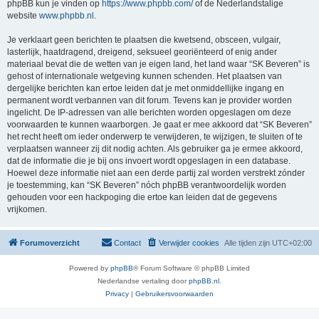
phpBB kun je vinden op
https://www.phpbb.com/
of de Nederlandstalige
website
www.phpbb.nl
.
Je verklaart geen berichten te plaatsen die kwetsend, obsceen, vulgair,
lasterlijk, haatdragend, dreigend, seksueel georiënteerd of enig ander
materiaal bevat die de wetten van je eigen land, het land waar “SK Beveren” is
gehost of internationale wetgeving kunnen schenden. Het plaatsen van
dergelijke berichten kan ertoe leiden dat je met onmiddellijke ingang en
permanent wordt verbannen van dit forum. Tevens kan je provider worden
ingelicht. De IP-adressen van alle berichten worden opgeslagen om deze
voorwaarden te kunnen waarborgen. Je gaat er mee akkoord dat “SK Beveren”
het recht heeft om ieder onderwerp te verwijderen, te wijzigen, te sluiten of te
verplaatsen wanneer zij dit nodig achten. Als gebruiker ga je ermee akkoord,
dat de informatie die je bij ons invoert wordt opgeslagen in een database.
Hoewel deze informatie niet aan een derde partij zal worden verstrekt zónder
je toestemming, kan “SK Beveren” nóch phpBB verantwoordelijk worden
gehouden voor een hackpoging die ertoe kan leiden dat de gegevens
vrijkomen.
Forumoverzicht
Contact
Verwijder cookies
Alle tijden zijn
UTC+02:00
Powered by
phpBB
® Forum Software © phpBB Limited
Nederlandse vertaling door
phpBB.nl
.
Privacy
|
Gebruikersvoorwaarden