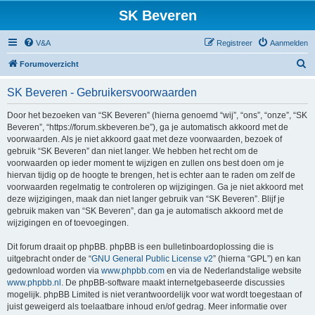
SK Beveren
V&A
Registreer
Aanmelden
Z
Forumoverzicht
o
SK Beveren - Gebruikersvoorwaarden
e
k
Door het bezoeken van “SK Beveren” (hierna genoemd “wij”, “ons”, “onze”, “SK
Beveren”, “https://forum.skbeveren.be”), ga je automatisch akkoord met de
voorwaarden. Als je niet akkoord gaat met deze voorwaarden, bezoek of
gebruik “SK Beveren” dan niet langer. We hebben het recht om de
voorwaarden op ieder moment te wijzigen en zullen ons best doen om je
hiervan tijdig op de hoogte te brengen, het is echter aan te raden om zelf de
voorwaarden regelmatig te controleren op wijzigingen. Ga je niet akkoord met
deze wijzigingen, maak dan niet langer gebruik van “SK Beveren”. Blijf je
gebruik maken van “SK Beveren”, dan ga je automatisch akkoord met de
wijzigingen en of toevoegingen.
Dit forum draait op phpBB. phpBB is een bulletinboardoplossing die is
uitgebracht onder de “
GNU General Public License v2
” (hierna “GPL”) en kan
gedownload worden via
www.phpbb.com
en via de Nederlandstalige website
www.phpbb.nl
. De phpBB-software maakt internetgebaseerde discussies
mogelijk. phpBB Limited is niet verantwoordelijk voor wat wordt toegestaan of
juist geweigerd als toelaatbare inhoud en/of gedrag. Meer informatie over