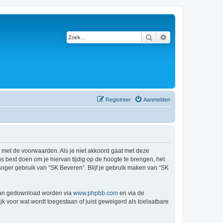
Zoek
Uitgebreid zoeken
Registreer
Aanmelden
d met de voorwaarden. Als je niet akkoord gaat met deze
 best doen om je hiervan tijdig op de hoogte te brengen, het
anger gebruik van “SK Beveren”. Blijf je gebruik maken van “SK
 kan gedownload worden via
www.phpbb.com
en via de
k voor wat wordt toegestaan of juist geweigerd als toelaatbare