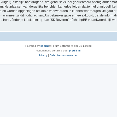
vulgair, lasterlijk, haatdragend, dreigend, seksueel georiënteerd of enig ander mat
n. Het plaatsen van dergelijke berichten kan ertoe leiden dat je met onmiddellijk
richten worden opgeslagen om deze voorwaarden te kunnen waarborgen. Je gaat er 
sen wanneer zij dit nodig achten. Als gebruiker ga je ermee akkoord, dat de informat
verstrekt zónder je toestemming, kan “SK Beveren” nóch phpBB verantwoordelijk w
Powered by
phpBB
® Forum Software © phpBB Limited
Nederlandse vertaling door
phpBB.nl
.
Privacy
|
Gebruikersvoorwaarden