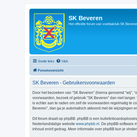
SK Beveren
Het officiële forum van voetbalclub SK Bevere
Snelle links
V&A
Forumoverzicht
SK Beveren - Gebruikersvoorwaarden
Door het bezoeken van “SK Beveren” (hierna genoemd “wij”, “on
voorwaarden, bezoek of gebruik “SK Beveren” dan niet langer. 
is echter aan te raden om zelf de voorwaarden regelmatig te co
Beveren”, dan ga je automatisch akkoord met de wijzigingen e
Dit forum draait op phpBB. phpBB is een bulletinboardoplossing
Nederlandstalige website
www.phpbb.nl
. De phpBB-software ma
inhoud en/of gedrag. Meer informatie over phpBB kun je vinde