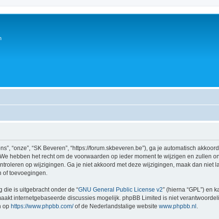
n
s”, “onze”, “SK Beveren”, “https://forum.skbeveren.be”), ga je automatisch akkoor
We hebben het recht om de voorwaarden op ieder moment te wijzigen en zullen ons
ntroleren op wijzigingen. Ga je niet akkoord met deze wijzigingen, maak dan niet l
n of toevoegingen.
 die is uitgebracht onder de “
GNU General Public License v2
” (hierna “GPL”) en
akt internetgebaseerde discussies mogelijk. phpBB Limited is niet verantwoordelij
n op
https://www.phpbb.com/
of de Nederlandstalige website
www.phpbb.nl
.