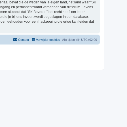
eriaal bevat die de wetten van je eigen land, het land waar “SK
e ingang en permanent wordt verbannen van dit forum. Tevens
mee akkoord dat “SK Beveren” het recht heeft om ieder
ie die je bij ons invoert wordt opgeslagen in een database.
orden gehouden voor een hackpoging die ertoe kan leiden dat
Contact
Verwijder cookies
Alle tijden zijn
UTC+02:00