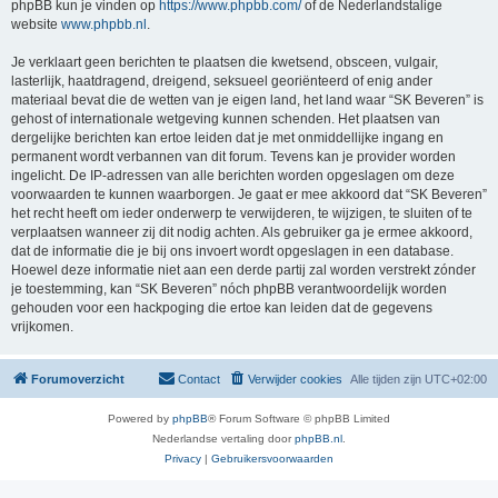
phpBB kun je vinden op
https://www.phpbb.com/
of de Nederlandstalige
website
www.phpbb.nl
.
Je verklaart geen berichten te plaatsen die kwetsend, obsceen, vulgair,
lasterlijk, haatdragend, dreigend, seksueel georiënteerd of enig ander
materiaal bevat die de wetten van je eigen land, het land waar “SK Beveren” is
gehost of internationale wetgeving kunnen schenden. Het plaatsen van
dergelijke berichten kan ertoe leiden dat je met onmiddellijke ingang en
permanent wordt verbannen van dit forum. Tevens kan je provider worden
ingelicht. De IP-adressen van alle berichten worden opgeslagen om deze
voorwaarden te kunnen waarborgen. Je gaat er mee akkoord dat “SK Beveren”
het recht heeft om ieder onderwerp te verwijderen, te wijzigen, te sluiten of te
verplaatsen wanneer zij dit nodig achten. Als gebruiker ga je ermee akkoord,
dat de informatie die je bij ons invoert wordt opgeslagen in een database.
Hoewel deze informatie niet aan een derde partij zal worden verstrekt zónder
je toestemming, kan “SK Beveren” nóch phpBB verantwoordelijk worden
gehouden voor een hackpoging die ertoe kan leiden dat de gegevens
vrijkomen.
Forumoverzicht
Contact
Verwijder cookies
Alle tijden zijn
UTC+02:00
Powered by
phpBB
® Forum Software © phpBB Limited
Nederlandse vertaling door
phpBB.nl
.
Privacy
|
Gebruikersvoorwaarden