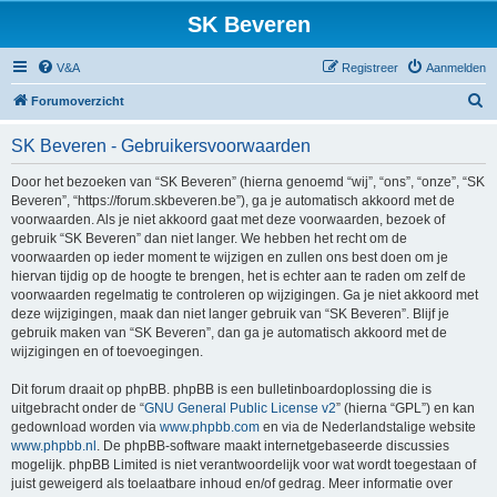
SK Beveren
V&A
Registreer
Aanmelden
Z
Forumoverzicht
o
SK Beveren - Gebruikersvoorwaarden
e
k
Door het bezoeken van “SK Beveren” (hierna genoemd “wij”, “ons”, “onze”, “SK
Beveren”, “https://forum.skbeveren.be”), ga je automatisch akkoord met de
voorwaarden. Als je niet akkoord gaat met deze voorwaarden, bezoek of
gebruik “SK Beveren” dan niet langer. We hebben het recht om de
voorwaarden op ieder moment te wijzigen en zullen ons best doen om je
hiervan tijdig op de hoogte te brengen, het is echter aan te raden om zelf de
voorwaarden regelmatig te controleren op wijzigingen. Ga je niet akkoord met
deze wijzigingen, maak dan niet langer gebruik van “SK Beveren”. Blijf je
gebruik maken van “SK Beveren”, dan ga je automatisch akkoord met de
wijzigingen en of toevoegingen.
Dit forum draait op phpBB. phpBB is een bulletinboardoplossing die is
uitgebracht onder de “
GNU General Public License v2
” (hierna “GPL”) en kan
gedownload worden via
www.phpbb.com
en via de Nederlandstalige website
www.phpbb.nl
. De phpBB-software maakt internetgebaseerde discussies
mogelijk. phpBB Limited is niet verantwoordelijk voor wat wordt toegestaan of
juist geweigerd als toelaatbare inhoud en/of gedrag. Meer informatie over