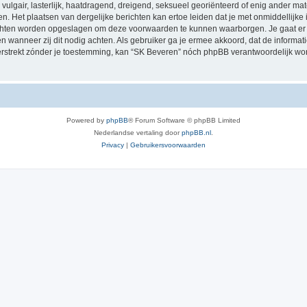
vulgair, lasterlijk, haatdragend, dreigend, seksueel georiënteerd of enig ander mat
n. Het plaatsen van dergelijke berichten kan ertoe leiden dat je met onmiddellijk
richten worden opgeslagen om deze voorwaarden te kunnen waarborgen. Je gaat er 
sen wanneer zij dit nodig achten. Als gebruiker ga je ermee akkoord, dat de informat
verstrekt zónder je toestemming, kan “SK Beveren” nóch phpBB verantwoordelijk w
Powered by
phpBB
® Forum Software © phpBB Limited
Nederlandse vertaling door
phpBB.nl
.
Privacy
|
Gebruikersvoorwaarden