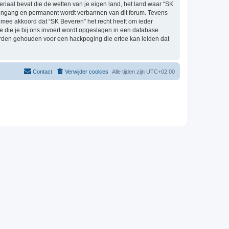
eriaal bevat die de wetten van je eigen land, het land waar “SK
e ingang en permanent wordt verbannen van dit forum. Tevens
mee akkoord dat “SK Beveren” het recht heeft om ieder
ie die je bij ons invoert wordt opgeslagen in een database.
orden gehouden voor een hackpoging die ertoe kan leiden dat
Contact
Verwijder cookies
Alle tijden zijn
UTC+02:00