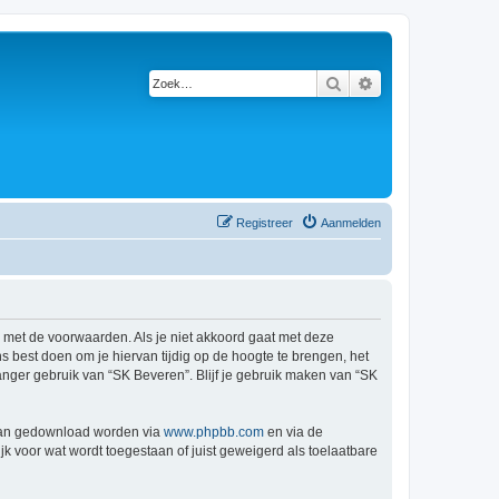
Zoek
Uitgebreid zoeken
Registreer
Aanmelden
d met de voorwaarden. Als je niet akkoord gaat met deze
 best doen om je hiervan tijdig op de hoogte te brengen, het
anger gebruik van “SK Beveren”. Blijf je gebruik maken van “SK
 kan gedownload worden via
www.phpbb.com
en via de
k voor wat wordt toegestaan of juist geweigerd als toelaatbare