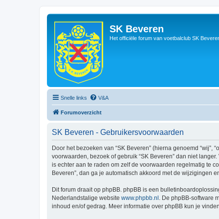
SK Beveren
Het officiële forum van voetbalclub SK Bevere
Snelle links
V&A
Forumoverzicht
SK Beveren - Gebruikersvoorwaarden
Door het bezoeken van “SK Beveren” (hierna genoemd “wij”, “on
voorwaarden, bezoek of gebruik “SK Beveren” dan niet langer. 
is echter aan te raden om zelf de voorwaarden regelmatig te co
Beveren”, dan ga je automatisch akkoord met de wijzigingen e
Dit forum draait op phpBB. phpBB is een bulletinboardoplossing
Nederlandstalige website
www.phpbb.nl
. De phpBB-software ma
inhoud en/of gedrag. Meer informatie over phpBB kun je vinde