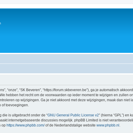
n
s”, “onze”, “SK Beveren”, “https://forum.skbeveren.be”), ga je automatisch akkoor
We hebben het recht om de voorwaarden op ieder moment te wijzigen en zullen ons
ntroleren op wijzigingen. Ga je niet akkoord met deze wijzigingen, maak dan niet l
n of toevoegingen.
 die is uitgebracht onder de “
GNU General Public License v2
” (hierna “GPL”) en
akt internetgebaseerde discussies mogelijk. phpBB Limited is niet verantwoordelij
n op
https://www.phpbb.com/
of de Nederlandstalige website
www.phpbb.nl
.