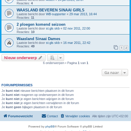
Reacties:
4
WAASLAND BEVEREN SINAAI GIRLS
Laatste bericht door
WB-supporter
«
29 mar 2013, 16:44
Reacties:
11
2 ploegen komend seizoen
Laatste bericht door
st.gls skb
«
02 nov 2011, 22:00
Reacties:
10
Waasland Sinaai Dames
Laatste bericht door
st.gls skb
«
16 mar 2011, 22:42
Reacties:
49
1
2
Nieuw onderwerp
6 onderwerpen • Pagina
1
van
1
Ga naar
FORUMPERMISSIES
Je
kunt niet
nieuwe berichten plaatsen in dit forum
Je
kunt niet
reageren op onderwerpen in dit forum
Je
kunt niet
je eigen berichten wijzigen in dit forum
Je
kunt niet
je eigen berichten verwijderen in dit forum
Je
kunt geen
bijlagen plaatsen in dit forum
Forumoverzicht
Contact
Verwijder cookies
Alle tijden zijn
UTC+02:00
Powered by
phpBB
® Forum Software © phpBB Limited