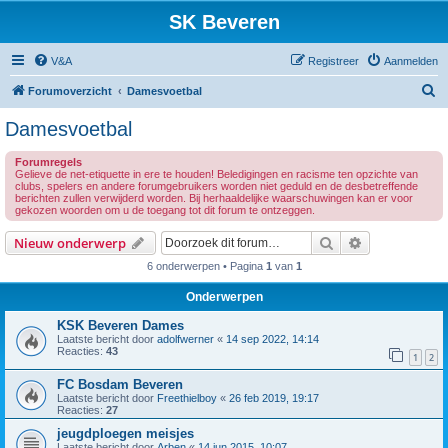
SK Beveren
V&A
Registreer
Aanmelden
Z
Forumoverzicht
Damesvoetbal
o
Damesvoetbal
e
Forumregels
k
Gelieve de net-etiquette in ere te houden! Beledigingen en racisme ten opzichte van
clubs, spelers en andere forumgebruikers worden niet geduld en de desbetreffende
berichten zullen verwijderd worden. Bij herhaaldelijke waarschuwingen kan er voor
gekozen woorden om u de toegang tot dit forum te ontzeggen.
Zoek
Uitgebreid z
Nieuw onderwerp
6 onderwerpen • Pagina
1
van
1
Onderwerpen
KSK Beveren Dames
Laatste bericht door
adolfwerner
«
14 sep 2022, 14:14
Reacties:
43
1
2
FC Bosdam Beveren
Laatste bericht door
Freethielboy
«
26 feb 2019, 19:17
Reacties:
27
jeugdploegen meisjes
Laatste bericht door
Arben
«
14 jun 2015, 10:07